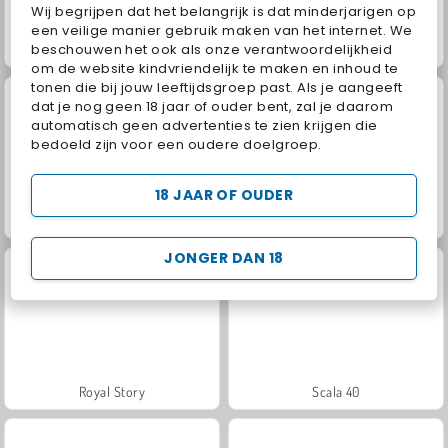
Wij begrijpen dat het belangrijk is dat minderjarigen op
een veilige manier gebruik maken van het internet. We
beschouwen het ook als onze verantwoordelijkheid
Fashion Princess - Dress Up for Girls
Jewel Garden Story
om de website kindvriendelijk te maken en inhoud te
tonen die bij jouw leeftijdsgroep past. Als je aangeeft
dat je nog geen 18 jaar of ouder bent, zal je daarom
automatisch geen advertenties te zien krijgen die
bedoeld zijn voor een oudere doelgroep.
18 JAAR OF OUDER
Farm Merge Valley
Masha and the Bear: Meadows
JONGER DAN 18
Royal Story
Scala 40