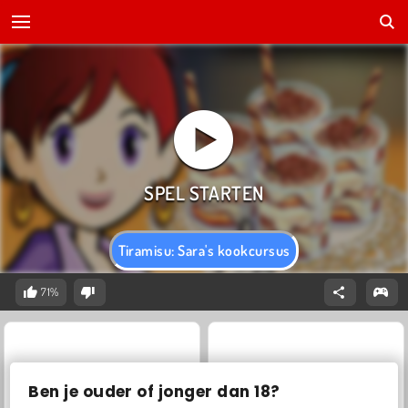
Tiramisu: Sara's kookcursus
71%
Ben je ouder of jonger dan 18?