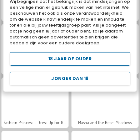
Wij begrijpen dat het belangrijk is dat minderjarigen op
een veilige manier gebruik maken van het internet. We
beschouwen het ook als onze verantwoordelijkheid
Juice Merge
Jewel Garden Story
om de website kindvriendelijk te maken en inhoud te
tonen die bij jouw leeftijdsgroep past. Als je aangeeft
dat je nog geen 18 jaar of ouder bent, zal je daarom
automatisch geen advertenties te zien krijgen die
bedoeld zijn voor een oudere doelgroep.
18 JAAR OF OUDER
Grand Mahjong Connect
Scala 40
JONGER DAN 18
Fashion Princess - Dress Up for Girls
Masha and the Bear: Meadows