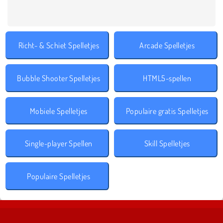
Richt- & Schiet Spelletjes
Arcade Spelletjes
Bubble Shooter Spelletjes
HTML5-spellen
Mobiele Spelletjes
Populaire gratis Spelletjes
Single-player Spellen
Skill Spelletjes
Populaire Spelletjes