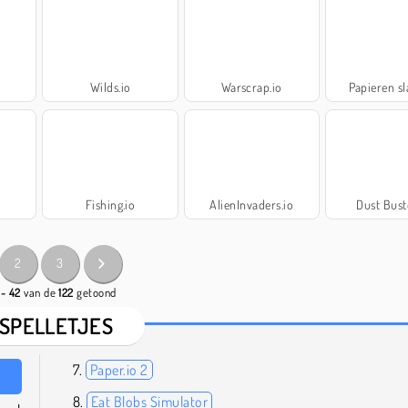
Wilds.io
Warscrap.io
Papieren s
Fishing.io
AlienInvaders.io
Dust Bust
2
3
 - 42
van de
122
getoond
-SPELLETJES
Paper.io 2
Eat Blobs Simulator