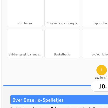
Zumbar.io
ColorWars.io - Conquest Game
FlipSurf.io
Glibberige glijbanen: aquapark.io
Basketbal.io
EvoWorld.io
1
spellens
1
.IO
Over Onze .io-Spelletjes