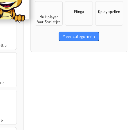
kes io
Plinga
Qplay spellen
Multiplayer
War Spelletjes
Meer categorieën
8.io
.io
io