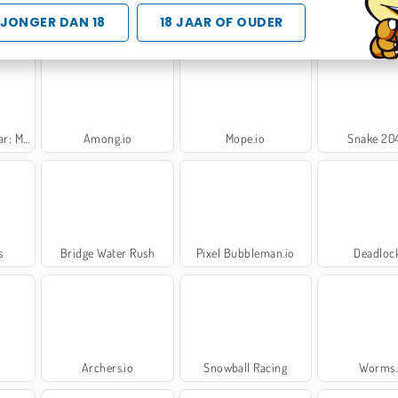
JONGER DAN 18
18 JAAR OF OUDER
 Arena
Wormate.io
Worm Hunt - Snake Game.io Zone
Blocky Sna
eadows
Among.io
Mope.io
Snake 204
s
Bridge Water Rush
Pixel Bubbleman.io
Deadlock
Archers.io
Snowball Racing
Worms.