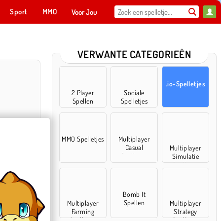
Sport
MMO
Voor Jou
VERWANTE CATEGORIEËN
.io-Spelletjes
2 Player
Sociale
Spellen
Spelletjes
MMO Spelletjes
Multiplayer
Casual
Multiplayer
Spelletjes
Simulatie
Spelletjes
.io
Bomb It
Spellen
Multiplayer
Multiplayer
Farming
Strategy
Spelletjes
Spelletjes