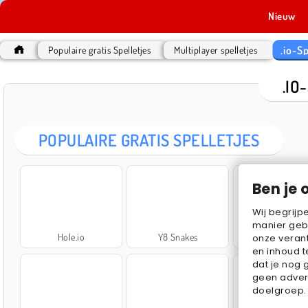
Nieuw
.io-Sp
Populaire gratis Spelletjes
Multiplayer spelletjes
.IO
POPULAIRE GRATIS SPELLETJES
Ben je 
Wij begrijp
manier geb
Hole.io
Y8 Snakes
Worms.Zon
onze verant
en inhoud t
dat je nog 
geen advert
doelgroep.