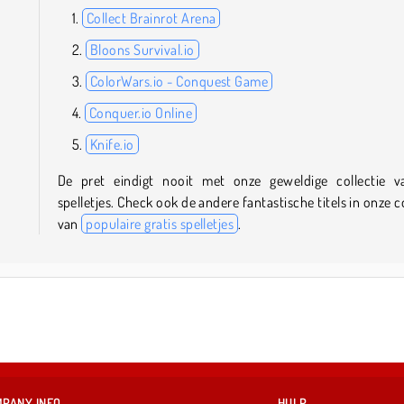
Collect Brainrot Arena
Bloons Survival.io
ColorWars.io - Conquest Game
Conquer.io Online
Knife.io
De pret eindigt nooit met onze geweldige collectie v
spelletjes. Check ook de andere fantastische titels in onze c
van
populaire gratis spelletjes
.
PANY INFO
HULP