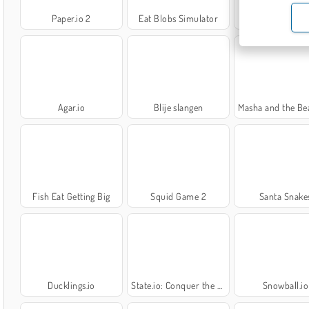
Paper.io 2
Eat Blobs Simulator
Collect Brainrot
Agar.io
Blije slangen
Masha and the Bear: M
Fish Eat Getting Big
Squid Game 2
Santa Snake
Ducklings.io
State.io: Conquer the World
Snowball.io