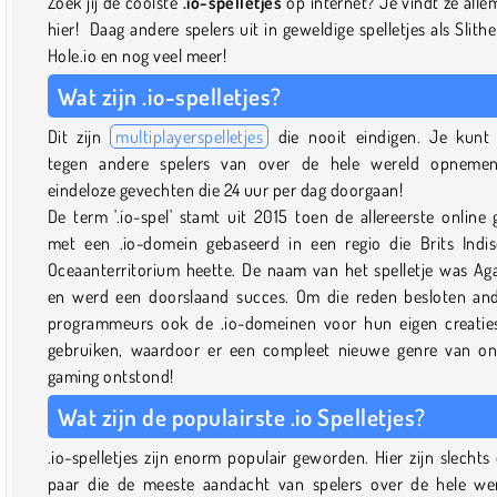
Zoek jij de coolste
.io-spelletjes
op internet? Je vindt ze alle
hier! Daag andere spelers uit in geweldige spelletjes als Slither
Hole.io en nog veel meer!
Wat zijn .io-spelletjes?
Dit zijn
multiplayerspelletjes
die nooit eindigen. Je kunt
tegen andere spelers van over de hele wereld opneme
eindeloze gevechten die 24 uur per dag doorgaan!
De term '.io-spel' stamt uit 2015 toen de allereerste online 
met een .io-domein gebaseerd in een regio die Brits Indi
Oceaanterritorium heette. De naam van het spelletje was Aga
en werd een doorslaand succes. Om die reden besloten an
programmeurs ook de .io-domeinen voor hun eigen creatie
gebruiken, waardoor er een compleet nieuwe genre van on
gaming ontstond!
Wat zijn de populairste .io Spelletjes?
.io-spelletjes zijn enorm populair geworden. Hier zijn slechts
paar die de meeste aandacht van spelers over de hele we