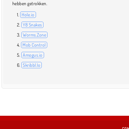
hebben getrokken.
Hole.io
Y8 Snakes
Worms.Zone
Mob Control
Amogus.io
Skribbl.Io
COM