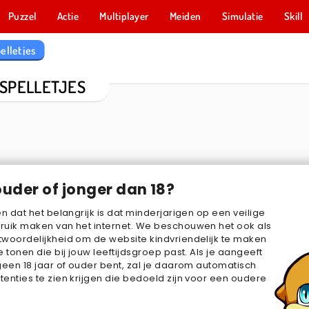
Puzzel
Actie
Multiplayer
Meiden
Simulatie
Skill
elletjes
-SPELLETJES
ouder of jonger dan 18?
en dat het belangrijk is dat minderjarigen op een veilige
ruik maken van het internet. We beschouwen het ook als
e
Mob Control
Skribbl.Io
Amogus
woordelijkheid om de website kindvriendelijk te maken
e tonen die bij jouw leeftijdsgroep past. Als je aangeeft
geen 18 jaar of ouder bent, zal je daarom automatisch
enties te zien krijgen die bedoeld zijn voor een oudere