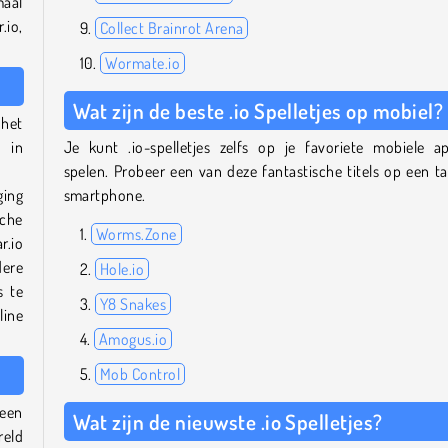
maal
.io,
Collect Brainrot Arena
Wormate.io
Wat zijn de beste .io Spelletjes op mobiel?
 het
n in
Je kunt .io-spelletjes zelfs op je favoriete mobiele a
spelen. Probeer een van deze fantastische titels op een ta
ging
smartphone.
sche
Worms.Zone
r.io
dere
Hole.io
s te
Y8 Snakes
line
Amogus.io
Mob Control
 een
Wat zijn de nieuwste .io Spelletjes?
reld