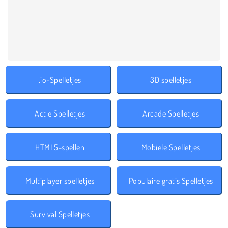
.io-Spelletjes
3D spelletjes
Actie Spelletjes
Arcade Spelletjes
HTML5-spellen
Mobiele Spelletjes
Multiplayer spelletjes
Populaire gratis Spelletjes
Survival Spelletjes