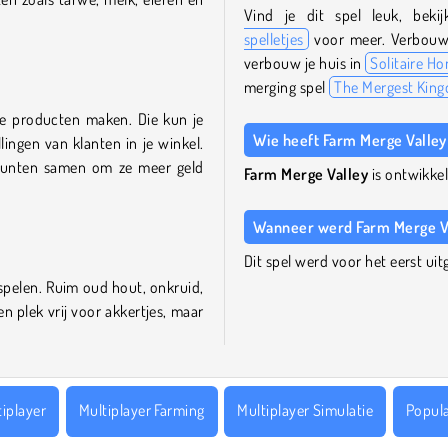
Vind je dit spel leuk, bek
spelletjes
voor meer. Verbouw
verbouw je huis in
Solitaire H
merging spel
The Mergest Kin
e producten maken. Die kun je
Wie heeft Farm Merge Valle
lingen van klanten in je winkel.
munten samen om ze meer geld
Farm Merge Valley
is ontwikke
Wanneer werd Farm Merge Val
Dit spel werd voor het eerst u
 spelen. Ruim oud hout, onkruid,
n plek vrij voor akkertjes, maar
tiplayer
Multiplayer Farming
Multiplayer Simulatie
Popula