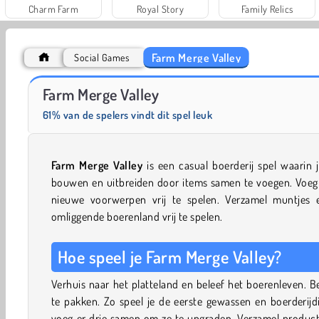
Charm Farm
Royal Story
Family Relics
Farm Merge Valley
Social Games
Rachel Holmes: Find Differences
Farm Merge Valley
61% van de spelers vindt dit spel leuk
Farm Merge Valley
is een casual boerderij spel waarin 
bouwen en uitbreiden door items samen te voegen. Voe
nieuwe voorwerpen vrij te spelen. Verzamel muntjes
omliggende boerenland vrij te spelen.
Hoe speel je Farm Merge Valley?
Verhuis naar het platteland en beleef het boerenleven. B
te pakken. Zo speel je de eerste gewassen en boerderijdie
voeg er drie samen om ze te upgraden. Verzamel producte