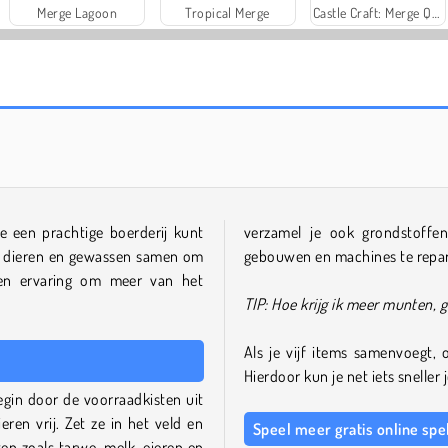
Merge Lagoon
Tropical Merge
Castle Craft: Merge Quest
je een prachtige boerderij kunt
verzamel je ook grondstoffe
g dieren en gewassen samen om
gebouwen en machines te repa
 en ervaring om meer van het
TIP: Hoe krijg ik meer munten, 
Als je vijf items samenvoegt,
Hierdoor kun je net iets snelle
egin door de voorraadkisten uit
ren vrij. Zet ze in het veld en
Speel meer gratis online spe
n zoals tarwe, melk, eieren en