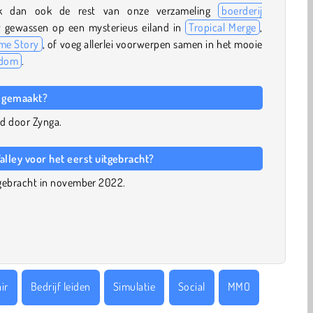
ijk dan ook de rest van onze verzameling
boerderij
 gewassen op een mysterieus eiland in
Tropical Merge
,
ome Story
, of voeg allerlei voorwerpen samen in het mooie
gdom
.
y gemaakt?
ld door Zynga.
ley voor het eerst uitgebracht?
itgebracht in november 2022.
ir
Bedrijf leiden
Simulatie
Social
MMO