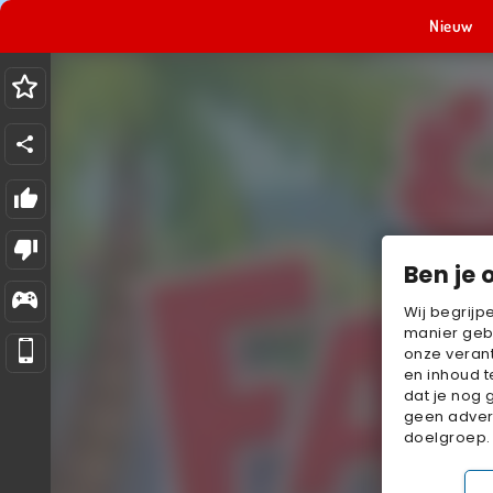
Nieuw
Ben je 
Wij begrijp
manier geb
onze verant
en inhoud t
dat je nog 
geen advert
doelgroep.