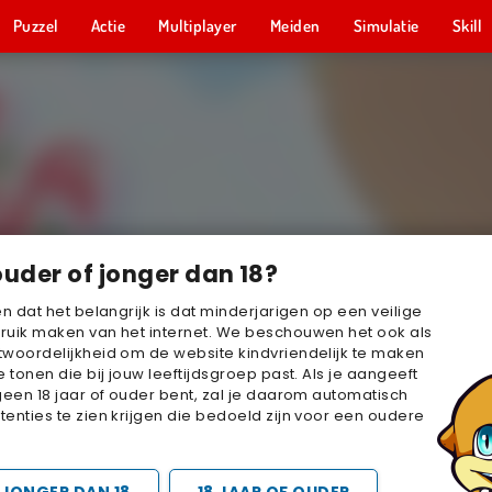
Puzzel
Actie
Multiplayer
Meiden
Simulatie
Skill
ouder of jonger dan 18?
en dat het belangrijk is dat minderjarigen op een veilige
ruik maken van het internet. We beschouwen het ook als
woordelijkheid om de website kindvriendelijk te maken
e tonen die bij jouw leeftijdsgroep past. Als je aangeeft
geen 18 jaar of ouder bent, zal je daarom automatisch
enties te zien krijgen die bedoeld zijn voor een oudere
JONGER DAN 18
18 JAAR OF OUDER