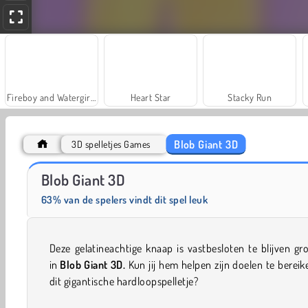
Fireboy and Watergirl: The Forest Temple
Heart Star
Stacky Run
Blob Giant 3D
3D spelletjes Games
Juice Merge
Fashion Princess - Dress Up for Girls
Blob Giant 3D
63% van de spelers vindt dit spel leuk
Deze gelatineachtige knaap is vastbesloten te blijven gr
in
Blob Giant 3D.
Kun jij hem helpen zijn doelen te bereik
dit gigantische hardloopspelletje?