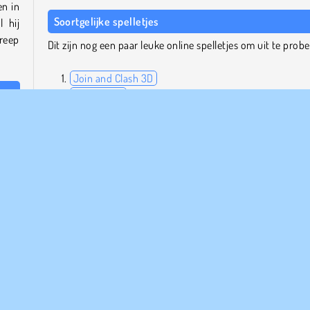
en in
Soortgelijke spelletjes
l hij
treep
Dit zijn nog een paar leuke online spelletjes om uit te probe
Join and Clash 3D
Stacky Run
Super Buddy Run
 blob
Monsters Up
eert,
chter
Wie is de maker?
Blob Giant 3D is gemaakt door YAD.com.
TML5
Mobiele
Platformspellen
Populair
Skill