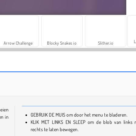
L
Arrow Challenge
Blocky Snakes io
Slither.io
Masha and the Bear: Meadows
Scala 40
oeien
GEBRUIK DE MUIS om door het menu te bladeren.
en in
KLIK MET LINKS EN SLEEP om de blob van links 
rechts te laten bewegen.