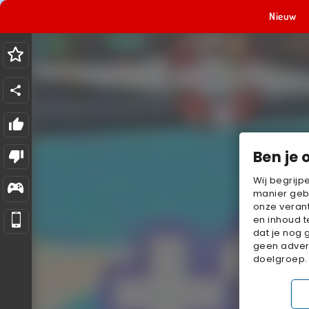
Nieuw
Ben je 
Wij begrijp
manier geb
onze verant
en inhoud t
dat je nog 
geen advert
doelgroep.