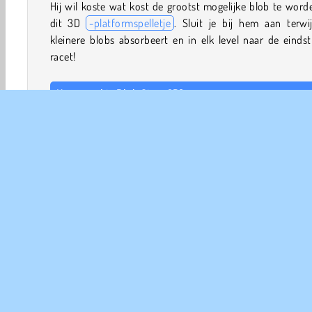
Hij wil koste wat kost de grootst mogelijke blob te word
dit 3D
-platformspelletje
. Sluit je bij hem aan terwij
kleinere blobs absorbeert en in elk level naar de einds
racet!
Hoe speel je Blob Giant 3D?
Blob Giant 3D is een
verzamel- en renspelletje
. Help de
groot en stoer te worden terwijl hij andere blobs absorb
maar kijk uit. Als hij door de barrières gaat, moet hij a
blobs aangaan die dezelfde kleur hebben als hijzelf.
Spelbediening
3D spelletjes
Avontuur
Arcade
Ontwijken
H
Populaire Spelletjes