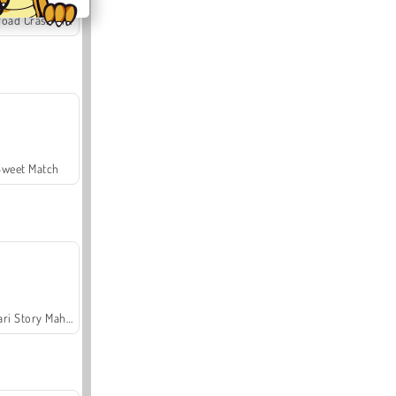
Offroad Crash Climber 4X4
Sweet Match
Safari Story Mahjong