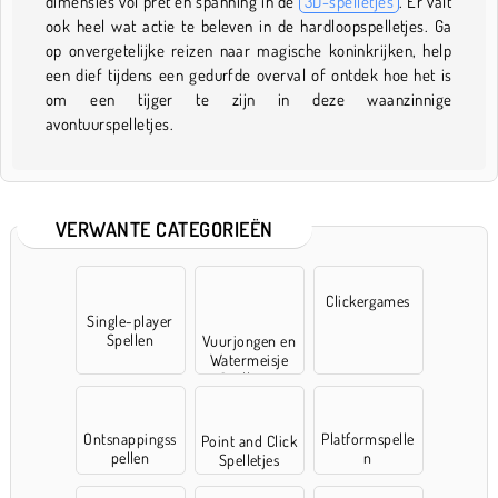
dimensies vol pret en spanning in de
3D-spelletjes
. Er valt
ook heel wat actie te beleven in de hardloopspelletjes. Ga
op onvergetelijke reizen naar magische koninkrijken, help
een dief tijdens een gedurfde overval of ontdek hoe het is
om een tijger te zijn in deze waanzinnige
avontuurspelletjes.
VERWANTE CATEGORIEËN
Clickergames
Single-player
Spellen
Vuurjongen en
Watermeisje
Spelletjes
Ontsnappingss
Platformspelle
Point and Click
pellen
n
Spelletjes