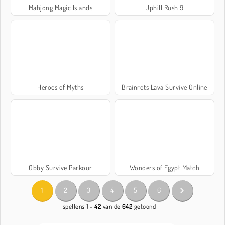
Mahjong Magic Islands
Uphill Rush 9
Heroes of Myths
Brainrots Lava Survive Online
Obby Survive Parkour
Wonders of Egypt Match
1
2
3
4
5
6
spellens
1 - 42
van de
642
getoond