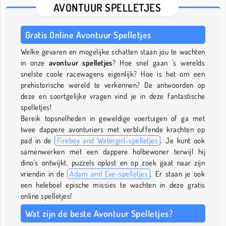
AVONTUUR SPELLETJES
Gratis Online Avontuur Spelletjes
Welke gevaren en mogelijke schatten staan jou te wachten
in onze
avontuur spelletjes
? Hoe snel gaan 's werelds
snelste coole racewagens eigenlijk? Hoe is het om een
prehistorische wereld te verkennen? De antwoorden op
deze en soortgelijke vragen vind je in deze fantastische
spelletjes!
Bereik topsnelheden in geweldige voertuigen of ga met
twee dappere avonturiers met verbluffende krachten op
pad in de
Fireboy and Watergirl-spelletjes
. Je kunt ook
samenwerken met een dappere holbewoner terwijl hij
dino's ontwijkt, puzzels oplost en op zoek gaat naar zijn
vriendin in de
Adam and Eve-spelletjes
. Er staan je ook
een heleboel epische missies te wachten in deze gratis
online spelletjes!
Wat zijn de beste Avontuur Spelletjes?