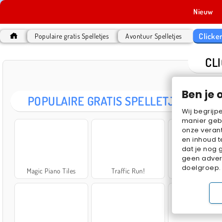
Nieuw
Clicke
Populaire gratis Spelletjes
Avontuur Spelletjes
CL
Ben je 
POPULAIRE GRATIS SPELLETJES
Wij begrijp
manier geb
onze verant
en inhoud t
dat je nog 
geen advert
doelgroep.
Magic Piano Tiles
Traffic Run!
Piano onlin