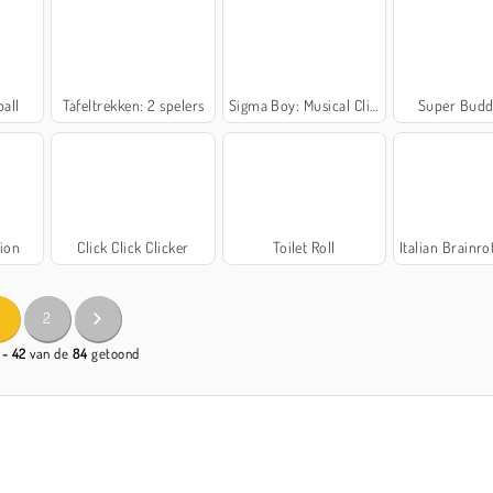
ball
Tafeltrekken: 2 spelers
Sigma Boy: Musical Clicker
Super Budd
ion
Click Click Clicker
Toilet Roll
Italian Brainrot: N
2
 - 42
van de
84
getoond