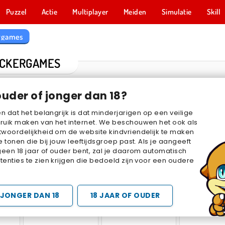
Puzzel
Actie
Multiplayer
Meiden
Simulatie
Skill
rgames
ICKERGAMES
ouder of jonger dan 18?
en dat het belangrijk is dat minderjarigen op een veilige
ruik maken van het internet. We beschouwen het ook als
woordelijkheid om de website kindvriendelijk te maken
e tonen die bij jouw leeftijdsgroep past. Als je aangeeft
geen 18 jaar of ouder bent, zal je daarom automatisch
enties te zien krijgen die bedoeld zijn voor een oudere
e
Fashion Holic
Annoying Boss Punch Game
Race Cli
JONGER DAN 18
18 JAAR OF OUDER