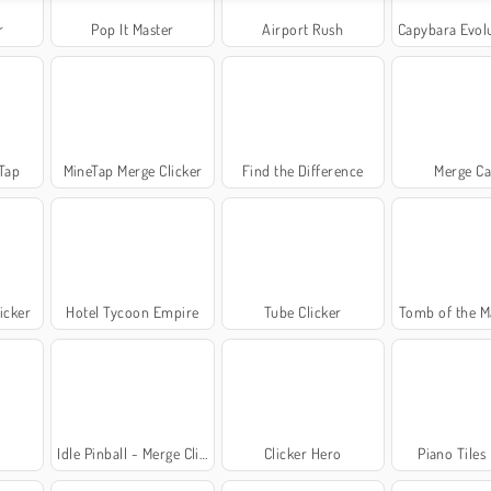
r
Pop It Master
Airport Rush
Capybara Evolutio
 Tap
MineTap Merge Clicker
Find the Difference
Merge Ca
icker
Hotel Tycoon Empire
Tube Clicker
Tomb of the M
Idle Pinball - Merge Clicker
Clicker Hero
Piano Tiles