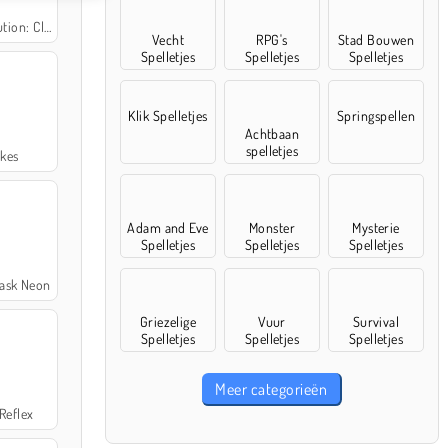
n: Clicker
Vecht
RPG's
Stad Bouwen
Spelletjes
Spelletjes
Spelletjes
Klik Spelletjes
Springspellen
Achtbaan
spelletjes
kes
Adam and Eve
Monster
Mysterie
Spelletjes
Spelletjes
Spelletjes
ask Neon
Griezelige
Vuur
Survival
Spelletjes
Spelletjes
Spelletjes
Meer categorieën
 Reflex