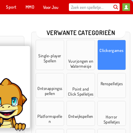
Sport
MMO
Voor Jou
VERWANTE CATEGORIEËN
Clickergames
Single-player
Spellen
Vuurjongen en
Watermeisje
Spelletjes
Renspelletjes
Ontsnappingss
Point and
pellen
Click Spelletjes
cker
Platformspelle
Ontwijkspellen
Horror
n
Spelletjes