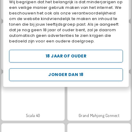
Wij begrijpen dat het belangrijk is dat minderjarigen op
een veilige manier gebruik maken van het internet. We
beschouwen het ook als onze verantwoordelijkheid
Trollface Quest: USA 2
Juice Merge
om de website kindvriendelijk te maken en inhoud te
tonen die bij jouw leeftijdsgroep past. Als je aangeeft
dat je nog geen 18 jaar of ouder bent, zal je daarom
automatisch geen advertenties te zien krijgen die
bedoeld zijn voor een oudere doelgroep.
18 JAAR OF OUDER
Jewel Garden Story
Masha and the Bear: Meadows
JONGER DAN 18
Scala 40
Grand Mahjong Connect