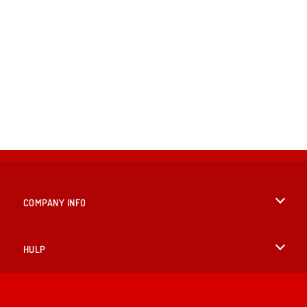
COMPANY INFO
Gebruiksvoorwaarden
HULP
Ons privacybeleid
Help
TALEN