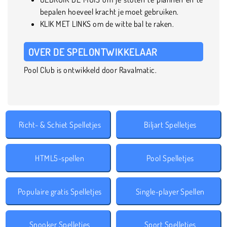
bepalen hoeveel kracht je moet gebruiken.
KLIK MET LINKS om de witte bal te raken.
OVER DE SPELONTWIKKELAAR
Pool Club is ontwikkeld door Ravalmatic.
Richt- & Schiet Spelletjes
Biljart Spelletjes
HTML5-spellen
Pool Spelletjes
Populaire gratis Spelletjes
Single-player Spellen
Snooker Spelletjes
Sport Spelletjes