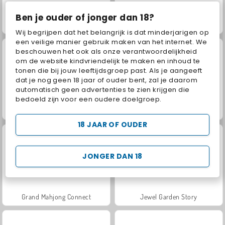
Ben je ouder of jonger dan 18?
Biljart: snooker met 8 biljartballen
8 Ball Pool with Friends
Wij begrijpen dat het belangrijk is dat minderjarigen op
een veilige manier gebruik maken van het internet. We
beschouwen het ook als onze verantwoordelijkheid
om de website kindvriendelijk te maken en inhoud te
tonen die bij jouw leeftijdsgroep past. Als je aangeeft
dat je nog geen 18 jaar of ouder bent, zal je daarom
automatisch geen advertenties te zien krijgen die
bedoeld zijn voor een oudere doelgroep.
Juice Merge
Pool: 8 Ball Billiards Snooker
18 JAAR OF OUDER
JONGER DAN 18
Grand Mahjong Connect
Jewel Garden Story