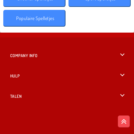
Populaire Spelletjes
COMPANY INFO
Gebruiksvoorwaarden
HULP
Ons privacybeleid
Help
TALEN
Cookies
English
Cookietoestemming
British English