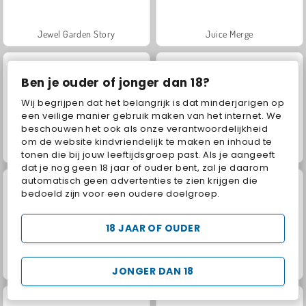
Jewel Garden Story
Juice Merge
Ben je ouder of jonger dan 18?
Wij begrijpen dat het belangrijk is dat minderjarigen op
een veilige manier gebruik maken van het internet. We
beschouwen het ook als onze verantwoordelijkheid
om de website kindvriendelijk te maken en inhoud te
Grand Mahjong Connect
Scala 40
tonen die bij jouw leeftijdsgroep past. Als je aangeeft
dat je nog geen 18 jaar of ouder bent, zal je daarom
automatisch geen advertenties te zien krijgen die
bedoeld zijn voor een oudere doelgroep.
18 JAAR OF OUDER
Fashion Princess - Dress Up for Girls
Masha and the Bear: Meadows
JONGER DAN 18