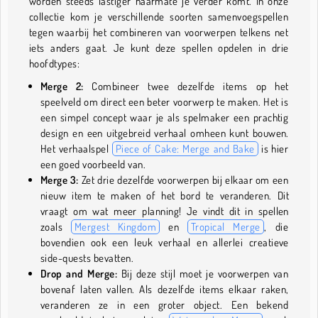
worden steeds lastiger naarmate je verder komt. In onze
collectie kom je verschillende soorten samenvoegspellen
tegen waarbij het combineren van voorwerpen telkens net
iets anders gaat. Je kunt deze spellen opdelen in drie
hoofdtypes:
Merge 2:
Combineer twee dezelfde items op het
speelveld om direct een beter voorwerp te maken. Het is
een simpel concept waar je als spelmaker een prachtig
design en een uitgebreid verhaal omheen kunt bouwen.
Het verhaalspel
Piece of Cake: Merge and Bake
is hier
een goed voorbeeld van.
Merge 3:
Zet drie dezelfde voorwerpen bij elkaar om een
nieuw item te maken of het bord te veranderen. Dit
vraagt om wat meer planning! Je vindt dit in spellen
zoals
Mergest Kingdom
en
Tropical Merge
, die
bovendien ook een leuk verhaal en allerlei creatieve
side-quests bevatten.
Drop and Merge:
Bij deze stijl moet je voorwerpen van
bovenaf laten vallen. Als dezelfde items elkaar raken,
veranderen ze in een groter object. Een bekend