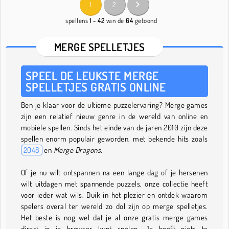
1
2
spellens
1 - 42
van de
64
getoond
MERGE SPELLETJES
SPEEL DE LEUKSTE MERGE
SPELLETJES GRATIS ONLINE
Ben je klaar voor de ultieme puzzelervaring? Merge games
zijn een relatief nieuw genre in de wereld van online en
mobiele spellen. Sinds het einde van de jaren 2010 zijn deze
spellen enorm populair geworden, met bekende hits zoals
2048
en
Merge Dragons
.
Of je nu wilt ontspannen na een lange dag of je hersenen
wilt uitdagen met spannende puzzels, onze collectie heeft
voor ieder wat wils. Duik in het plezier en ontdek waarom
spelers overal ter wereld zo dol zijn op merge spelletjes.
Het beste is nog wel dat je al onze gratis merge games
direct in je browser kunt spelen. Je hoeft niets te