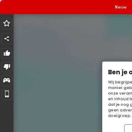
Nieuw
Ben je 
Wij begrijp
manier geb
onze verant
en inhoud t
dat je nog 
geen advert
doelgroep.