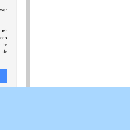
ever
kunt
 een
t te
t de
rge-
ing
uke