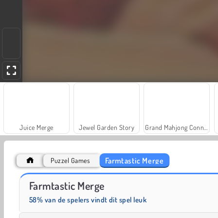
Juice Merge
Jewel Garden Story
Grand Mahjong Connect
Farmtastic Merge
Puzzel Games
Trollface Quest: USA 2
Fashion Princess - Dress Up for Girls
Farmtastic Merge
58% van de spelers vindt dit spel leuk