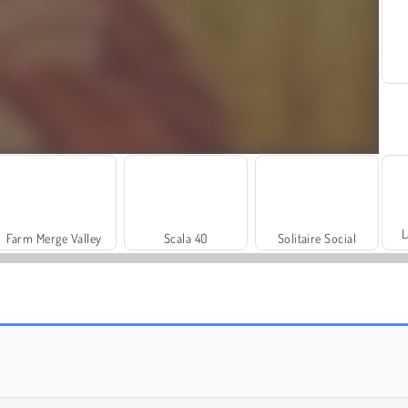
L
Farm Merge Valley
Scala 40
Solitaire Social
Masha and the Bear: Meadows
Harvest Honors Classic