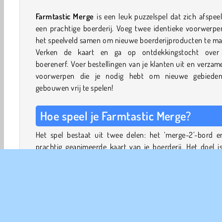
Farmtastic Merge
is een leuk puzzelspel dat zich afspee
een prachtige boerderij. Voeg twee identieke voorwerpe
het speelveld samen om nieuwe boerderijproducten te ma
Verken de kaart en ga op ontdekkingstocht over
boerenerf. Voer bestellingen van je klanten uit en verzam
voorwerpen die je nodig hebt om nieuwe gebiede
gebouwen vrij te spelen!
Hoe speel je Farmtastic Merge?
Het spel bestaat uit twee delen: het ‘merge-2’-bord e
prachtig geanimeerde kaart van je boerderij. Het doel 
voorwerpen op het bord samen te voegen en zo de dinge
maken die je nodig hebt om je boerderij op te knappen e
gebied dat je kunt verkennen uit te breiden.
Sleep twee identieke voorwerpen naar elkaar toe om ze 
te voegen. Elke combo ontgrendelt een nieuw voorw