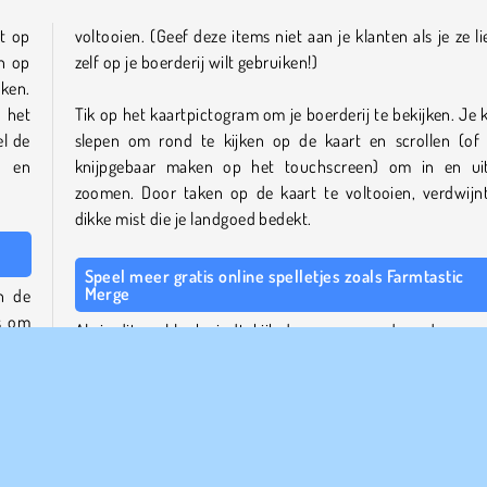
lt op
voltooien. (Geef deze items niet aan je klanten als je ze li
n op
zelf op je boerderij wilt gebruiken!)
ken.
 het
Tik op het kaartpictogram om je boerderij te bekijken. Je 
el de
slepen om rond te kijken op de kaart en scrollen (of
n en
knijpgebaar maken op het touchscreen) om in en ui
zoomen. Door taken op de kaart te voltooien, verdwijn
dikke mist die je landgoed bedekt.
Speel meer gratis online spelletjes zoals Farmtastic
Merge
n de
is om
Als je dit spel leuk vindt, kijk dan eens naar de andere me
n te
2-puzzels op onze
pagina met merge-spellen
.
n het
We hebben ook een behoorlijk grote verzamel
boerderijspelletjes
, waaronder een aantal hele le
samen
multiplayer-boerderijspellen
.
erp.