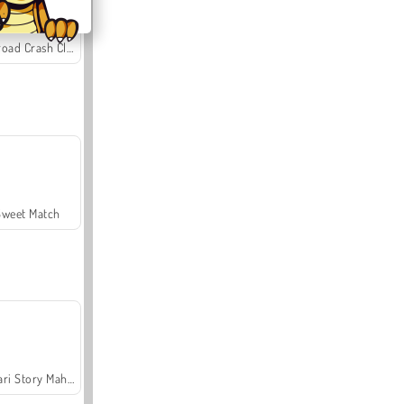
Offroad Crash Climber 4X4
Sweet Match
Safari Story Mahjong