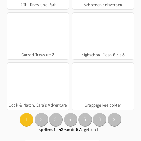
DOP: Draw One Part
Schoenen ontwerpen
Cursed Treasure 2
Highschool Mean Girls 3
Cook & Match: Sara’s Adventure
Grappige keeldokter
1
2
3
4
5
6
spellens
1 - 42
van de
973
getoond