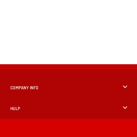
COMPANY INFO
Gebruiksvoorwaarden
HULP
Ons privacybeleid
Help
TALEN