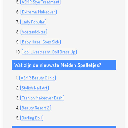
ASMR Stye Treatment
Extreme Makeover
Lady Popular
Voetendokter
Baby Hazel Goes Sick
Idol Livestream: Doll Dress Up
Wat zijn de nieuwste Meiden Spelletjes?
ASMR Beauty Clinic
Stylish Nail Art
Fashion Makeover Dash
Beauty Resort 2
Darling Doll