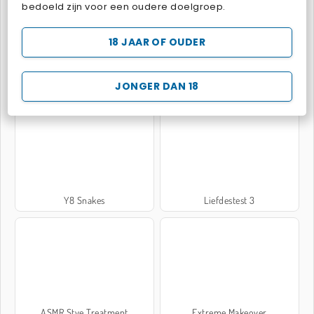
bedoeld zijn voor een oudere doelgroep.
Anime Couple: Avatar Maker
Macarons: Sara's kookcursus
18 JAAR OF OUDER
POPULAIRE GRATIS SPELLETJES
JONGER DAN 18
Y8 Snakes
Liefdestest 3
ASMR Stye Treatment
Extreme Makeover