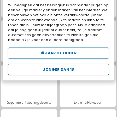
Wij begrijpen dat het belangrijk is dat minderjarigen op
een veilige manier gebruik maken van het internet. We
Hamburgertijd
Pizzabakker
beschouwen het ook als onze verantwoordelijkheid
om de website kindvriendelijk te maken en inhoud te
tonen die bij jouw leeftijdsgroep past. Als je aangeeft
dat je nog geen 18 jaar of ouder bent, zal je daarom
automatisch geen advertenties te zien krijgen die
bedoeld zijn voor een oudere doelgroep.
18 JAAR OF OUDER
Taart: net echt koken
Beierse apfelstrudel
JONGER DAN 18
Supermeid: tweelinggeboorte
Extreme Makeover