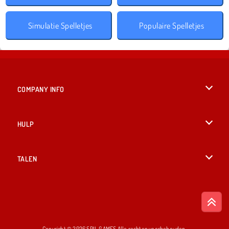
Simulatie Spelletjes
Populaire Spelletjes
COMPANY INFO
Gebruiksvoorwaarden
HULP
Ons privacybeleid
Help
TALEN
Cookies
English
Cookietoestemming
British English
Copyright © 2026 SPIL GAMES Alle rechten voorbehouden.