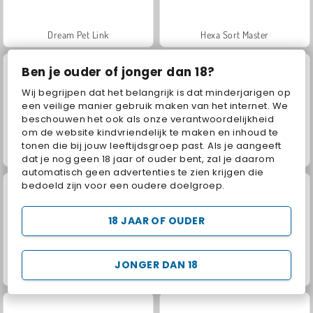
Dream Pet Link
Hexa Sort Master
Ben je ouder of jonger dan 18?
Wij begrijpen dat het belangrijk is dat minderjarigen op
een veilige manier gebruik maken van het internet. We
beschouwen het ook als onze verantwoordelijkheid
om de website kindvriendelijk te maken en inhoud te
tonen die bij jouw leeftijdsgroep past. Als je aangeeft
Human Evolution Run
Blokkenkampioen
dat je nog geen 18 jaar of ouder bent, zal je daarom
automatisch geen advertenties te zien krijgen die
bedoeld zijn voor een oudere doelgroep.
18 JAAR OF OUDER
JONGER DAN 18
Money Factory - Earn a Billion
Epic legpuzzel