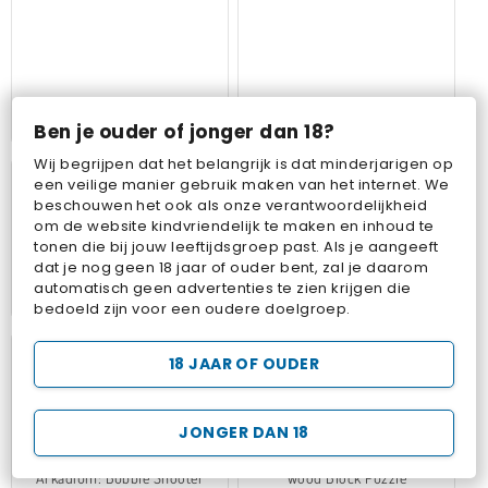
Ben je ouder of jonger dan 18?
Klondike solitaire kaartspel
Harvest Honors Classic
Wij begrijpen dat het belangrijk is dat minderjarigen op
een veilige manier gebruik maken van het internet. We
beschouwen het ook als onze verantwoordelijkheid
om de website kindvriendelijk te maken en inhoud te
tonen die bij jouw leeftijdsgroep past. Als je aangeeft
dat je nog geen 18 jaar of ouder bent, zal je daarom
automatisch geen advertenties te zien krijgen die
Skydom
Spider Solitaire: origineel
bedoeld zijn voor een oudere doelgroep.
18 JAAR OF OUDER
JONGER DAN 18
Arkadium: Bubble Shooter
Wood Block Puzzle