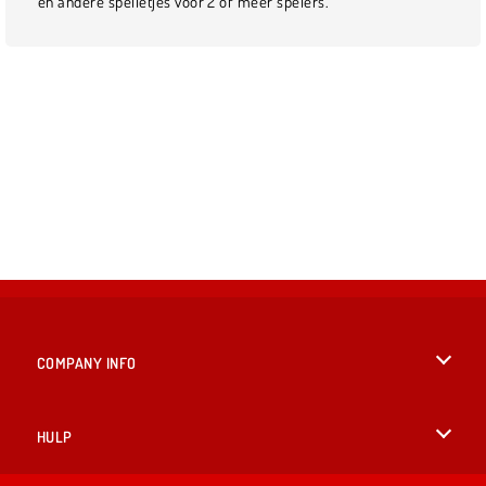
en andere spelletjes voor 2 of meer spelers.
COMPANY INFO
Gebruiksvoorwaarden
HULP
Ons privacybeleid