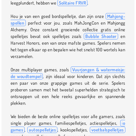
leegplundert, hebben we
Solitaire FRVR
.
Hou je van een goed bordspelletje, dan zijn onze
Mahjong-
spellen
perfect voor jou, zoals MahJongCon en Mahjongg
Alchemy. Onze constant groeiende collectie gratis online
spelletjes bevat ook spelletjes zoals
Bubble Shooter
en
Harvest Honors, een van onze mafste games. Spelers nemen
het tegen elkaar op en bepalen wie het snelst 100 wortels kan
verzamelen.
Onze multiplayer games, zoals
Vuurjongen & watermeisje:
de woudtempel
, zijn ideaal voor kinderen. Dat zijn slechts
een paar van onze grappige games uit de serie. Spelers
proberen samen met het tweetal superhelden strategisch te
ontsnappen uit een hele reeks gevaarlijke en spannende
plekken.
We bieden de beste online spelletjes voor alle gamers, zoals
single player games, familiespelletjes, actiespelletjes,
i
o
games
,
autospelletjes
, kookspelletjes,
voetbalspelletjes