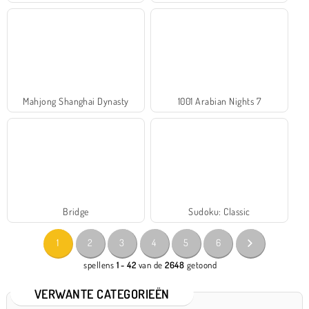
Mahjong Shanghai Dynasty
1001 Arabian Nights 7
Bridge
Sudoku: Classic
1
2
3
4
5
6
spellens
1 - 42
van de
2648
getoond
VERWANTE CATEGORIEËN