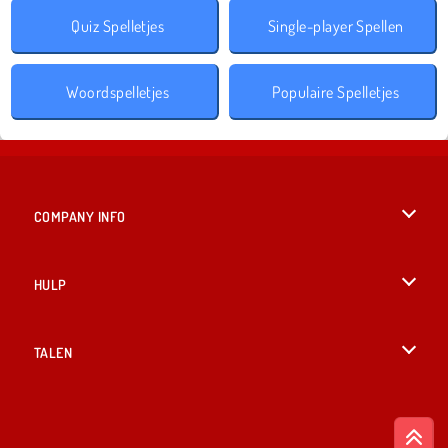
Quiz Spelletjes
Single-player Spellen
Woordspelletjes
Populaire Spelletjes
COMPANY INFO
Gebruiksvoorwaarden
HULP
Ons privacybeleid
Help
TALEN
Cookies
English