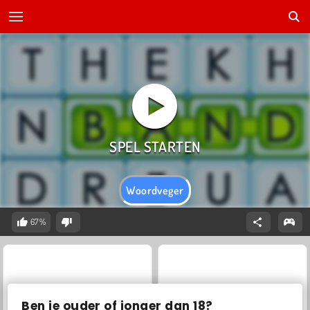
Woordveger
67%
Ben je ouder of jonger dan 18?