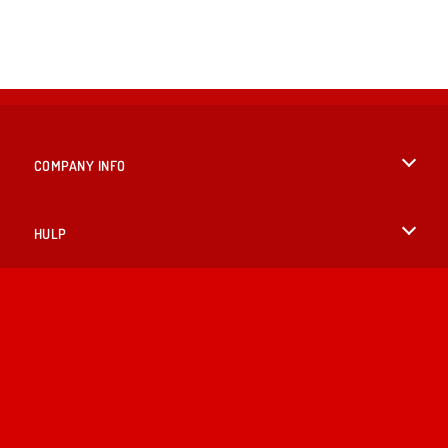
COMPANY INFO
Gebruiksvoorwaarden
HULP
Ons privacybeleid
Help
TALEN
Cookies
English
Cookietoestemming
British English
Copyright © 2026 SPIL GAMES Alle rechten voorbehouden.