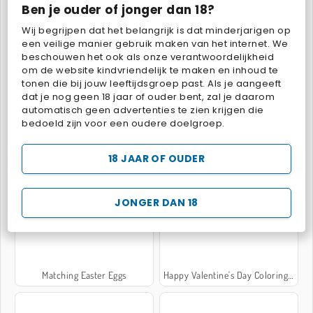
Ben je ouder of jonger dan 18?
Wij begrijpen dat het belangrijk is dat minderjarigen op
een veilige manier gebruik maken van het internet. We
Christmas Time: Spot the Difference
Legpuzzel met alligators
beschouwen het ook als onze verantwoordelijkheid
om de website kindvriendelijk te maken en inhoud te
tonen die bij jouw leeftijdsgroep past. Als je aangeeft
dat je nog geen 18 jaar of ouder bent, zal je daarom
automatisch geen advertenties te zien krijgen die
bedoeld zijn voor een oudere doelgroep.
18 JAAR OF OUDER
Terug naar school: katten inkleuren
Legpuzzel: getekende katten
JONGER DAN 18
Matching Easter Eggs
Happy Valentine's Day Coloring Book