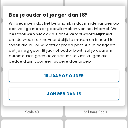
Ben je ouder of jonger dan 18?
Jewel Garden Story
Juice Merge
Wij begrijpen dat het belangrijk is dat minderjarigen op
een veilige manier gebruik maken van het internet. We
beschouwen het ook als onze verantwoordelijkheid
om de website kindvriendelijk te maken en inhoud te
tonen die bij jouw leeftijdsgroep past. Als je aangeeft
dat je nog geen 18 jaar of ouder bent, zal je daarom
automatisch geen advertenties te zien krijgen die
bedoeld zijn voor een oudere doelgroep.
Grand Mahjong Connect
Masha and the Bear: Meadows
18 JAAR OF OUDER
JONGER DAN 18
Scala 40
Solitaire Social