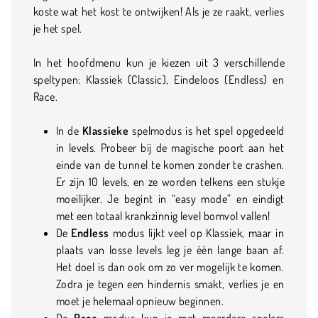
koste wat het kost te ontwijken! Als je ze raakt, verlies
je het spel.
In het hoofdmenu kun je kiezen uit 3 verschillende
speltypen: Klassiek (Classic), Eindeloos (Endless) en
Race.
In de
Klassieke
spelmodus is het spel opgedeeld
in levels. Probeer bij de magische poort aan het
einde van de tunnel te komen zonder te crashen.
Er zijn 10 levels, en ze worden telkens een stukje
moeilijker. Je begint in “easy mode” en eindigt
met een totaal krankzinnig level bomvol vallen!
De
Endless
modus lijkt veel op Klassiek, maar in
plaats van losse levels leg je één lange baan af.
Het doel is dan ook om zo ver mogelijk te komen.
Zodra je tegen een hindernis smakt, verlies je en
moet je helemaal opnieuw beginnen.
De
Race
modus kun je met meerdere spelers