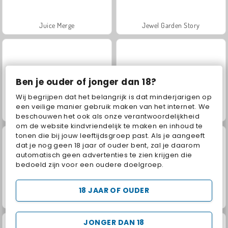
Juice Merge
Jewel Garden Story
Ben je ouder of jonger dan 18?
Wij begrijpen dat het belangrijk is dat minderjarigen op
een veilige manier gebruik maken van het internet. We
Grand Mahjong Connect
Scala 40
beschouwen het ook als onze verantwoordelijkheid
om de website kindvriendelijk te maken en inhoud te
tonen die bij jouw leeftijdsgroep past. Als je aangeeft
dat je nog geen 18 jaar of ouder bent, zal je daarom
automatisch geen advertenties te zien krijgen die
bedoeld zijn voor een oudere doelgroep.
18 JAAR OF OUDER
Fashion Princess - Dress Up for Girls
Masha and the Bear: Meadows
JONGER DAN 18