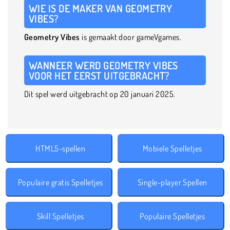
WIE IS DE MAKER VAN GEOMETRY
VIBES?
Geometry Vibes
is gemaakt door gameVgames.
WANNEER WERD GEOMETRY VIBES
VOOR HET EERST UITGEBRACHT?
Dit spel werd uitgebracht op 20 januari 2025.
HTML5-spellen
Mobiele Spelletjes
Populaire gratis Spelletjes
Single-player Spellen
Skill Spelletjes
Populaire Spelletjes