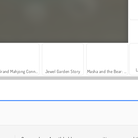
L
Grand Mahjong Connect
Jewel Garden Story
Masha and the Bear: Meadows
Family Relics
Royal Story