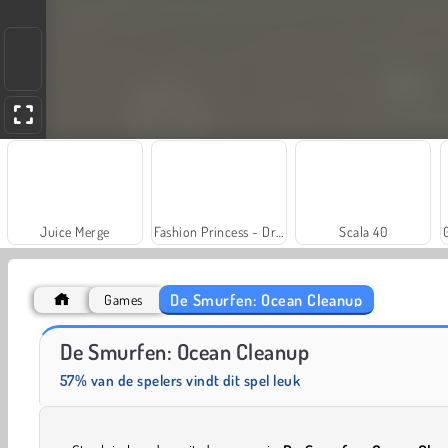
Juice Merge
Fashion Princess - Dress Up for Girls
Scala 40
De Smurfen: Ocean Cleanup
Games
Farm Merge Valley
Solitaire Social
De Smurfen: Ocean Cleanup
57% van de spelers vindt dit spel leuk