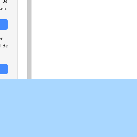
! Je
sen.
en.
l de