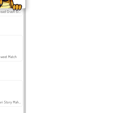
Offroad Crash Climber 4X4
Sweet Match
Safari Story Mahjong