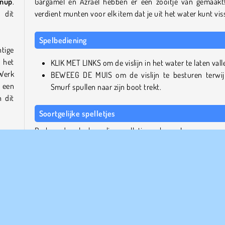
anup
.
Gargamel en Azraël hebben er een zooitje van gemaakt
 dit
verdient munten voor elk item dat je uit het water kunt vis
Spelbediening
tige
 het
KLIK MET LINKS om de vislijn in het water te laten vall
 Werk
BEWEEG DE MUIS om de vislijn te besturen terwij
n een
Smurf spullen naar zijn boot trekt.
 dit
Soortgelijke spelletjes
Probeer deze leuke online spelletjes ook eens!
ar de
e de
Hungry Shark Arena
even
My Dolphin Show 9
ische
Frisbee Forever 2
oole
Shaun the Sheep: Alien Athletics
Wie is de maker?