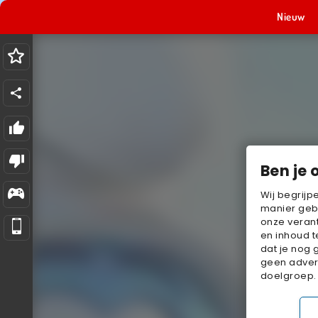
Nieuw
Ben je 
Wij begrijp
manier geb
onze verant
en inhoud t
dat je nog 
geen advert
doelgroep.