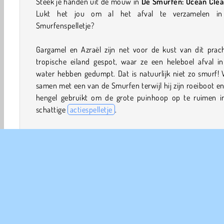
Steek je handen uit de mouw in
De Smurfen: Ocean Cle
Lukt het jou om al het afval te verzamelen in
Smurfenspelletje?
Gargamel en Azraël zijn net voor de kust van dit prach
tropische eiland gespot, waar ze een heleboel afval in
water hebben gedumpt. Dat is natuurlijk niet zo smurf!
samen met een van de Smurfen terwijl hij zijn roeiboot e
hengel gebruikt om de grote puinhoop op te ruimen in
schattige
actiespelletje
.
Je verdient munten voor elk item dat je terugbrengt na
boot. Je kunt deze inruilen voor geweldige upgrades di
Smurf sterker maken of hem een langere vislijn g
waarmee hij meer afval kan pakken. Er zijn ook smurftast
schatten die daar beneden ronddrijven, samen met c
stickers die je tussen de levels door kunt verzamelen!
Hoe speel je De Smurfen: Ocean Cleanup?