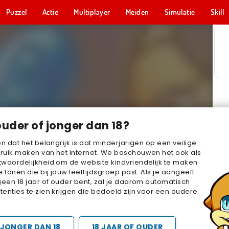
Puzzel
Actie
Multiplayer
Meiden
Simulatie
Skill
ouder of jonger dan 18?
en dat het belangrijk is dat minderjarigen op een veilige
ruik maken van het internet. We beschouwen het ook als
woordelijkheid om de website kindvriendelijk te maken
e tonen die bij jouw leeftijdsgroep past. Als je aangeeft
geen 18 jaar of ouder bent, zal je daarom automatisch
enties te zien krijgen die bedoeld zijn voor een oudere
JONGER DAN 18
18 JAAR OF OUDER