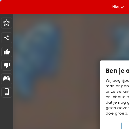
Nieuw
Ben je 
Wij begrijp
manier geb
onze verant
en inhoud t
dat je nog 
geen advert
doelgroep.