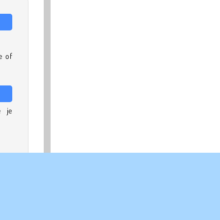
e of
 je