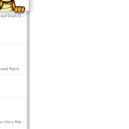
Offroad Crash Climber 4X4
Sweet Match
Safari Story Mahjong