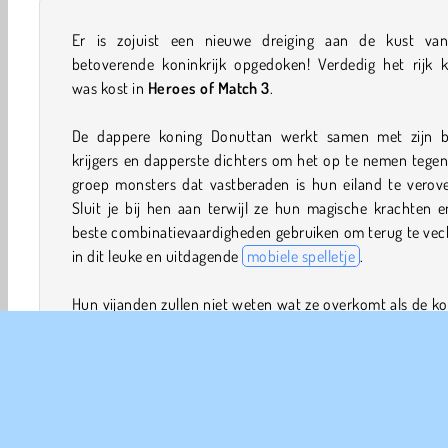
Er is zojuist een nieuwe dreiging aan de kust van
betoverende koninkrijk opgedoken! Verdedig het rijk k
was kost in
Heroes of Match 3
.
De dappere koning Donuttan werkt samen met zijn b
krijgers en dapperste dichters om het op te nemen tege
groep monsters dat vastberaden is hun eiland te verove
Sluit je bij hen aan terwijl ze hun magische krachten 
beste combinatievaardigheden gebruiken om terug te vec
in dit leuke en uitdagende
mobiele spelletje
.
Hun vijanden zullen niet weten wat ze overkomt als de k
en zijn vrienden ze aanvallen met dingen als taarte
struiken! Zorg dat je het getal naast de aanvalsvoorwe
bekijkt. Hogere getallen richten meer schade aan en lat
trefpunten van de monsters tot nul dalen. Hou oo
gezondheidsmeter van de koning tijdens elk knotsg