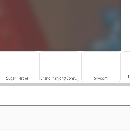
L
Sugar Heroes
Grand Mahjong Connect
Skydom
Juwelenlegende
Puppy Blast