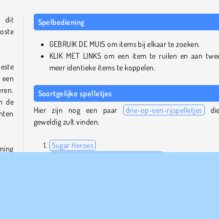
 dit
Spelbediening
oste
GEBRUIK DE MUIS om items bij elkaar te zoeken.
KLIK MET LINKS om een item te ruilen en aan twe
este
meer identieke items te koppelen.
n een
ren.
Soortgelijke spelletjes
en de
Hier zijn nog een paar
drie-op-een-rijspelletjes
die
hten
geweldig zult vinden.
Sugar Heroes
oning
Candy Riddles: Free Match 3 Puzzle
n en
1,001 Arabian Nights
rpen
Bubble Shooter Classic
en de
k de
Is Heroes of Match 3 Available op de mobiel te spelen?
ekke