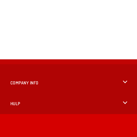
COMPANY INFO
Gebruiksvoorwaarden
HULP
Ons privacybeleid
Help
TALEN
Cookies