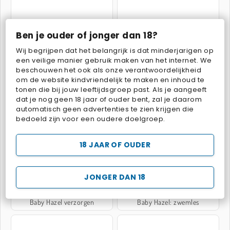
Ben je ouder of jonger dan 18?
Koken met Baby Hazel
Baby Hazel: toilethygiëne
Wij begrijpen dat het belangrijk is dat minderjarigen op
een veilige manier gebruik maken van het internet. We
beschouwen het ook als onze verantwoordelijkheid
om de website kindvriendelijk te maken en inhoud te
tonen die bij jouw leeftijdsgroep past. Als je aangeeft
dat je nog geen 18 jaar of ouder bent, zal je daarom
automatisch geen advertenties te zien krijgen die
bedoeld zijn voor een oudere doelgroep.
De Smurfen: Ocean Cleanup
Baby Hazel: dierendokter
18 JAAR OF OUDER
JONGER DAN 18
Baby Hazel verzorgen
Baby Hazel: zwemles