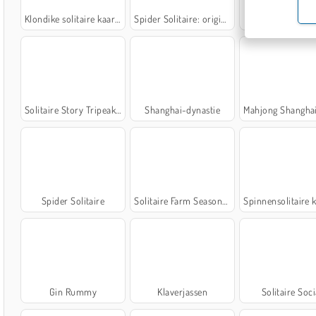
Klondike solitaire kaartspel
Spider Solitaire: origineel
Hearts: Class
Solitaire Story Tripeaks 4
Shanghai-dynastie
Mahjong Shanghai Dyn
Spider Solitaire
Solitaire Farm Seasons 5
Spinnensolitaire kaar
Gin Rummy
Klaverjassen
Solitaire Soci