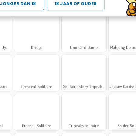
JONGER DAN 18
18 JAAR OF OUDER
ic
Mahjong Deluxe 2
Zen Solitaire
Scala 
asty
Bridge
Ono Card Game
Mahjong Deluxe
tspel
Crescent Solitaire
Solitaire Story Tripeaks 2
Jigsaw Cards: Dai
al
Freecell Solitaire
Tripeaks solitaire
Spider Sol