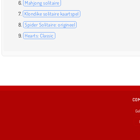
Mahjong solitaire
Klondike solitaire kaartspel
Spider Solitaire: origineel
Hearts: Classic
COM
Ge