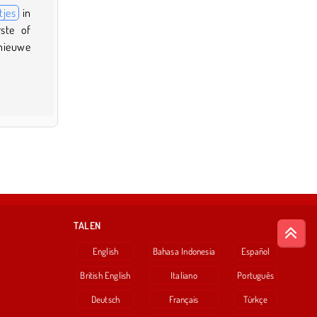
tjes
in
rste of
 nieuwe
TALEN
English
Bahasa Indonesia
Español
British English
Italiano
Português
Deutsch
Français
Türkçe