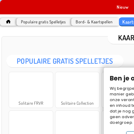
Nieuw
Kaart
Populaire gratis Spelletjes
Bord- & Kaartspellen
KAAR
POPULAIRE GRATIS SPELLETJES
Ben je 
Wij begrijp
manier geb
onze verant
Solitaire FRVR
Solitaire Collection
Mahjong Titans C
en inhoud t
dat je nog 
geen advert
doelgroep.