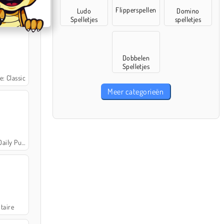
Flipperspellen
Ludo
Domino
40
Spelletjes
spelletjes
Dobbelen
Spelletjes
: Classic
Meer categorieën
ly Puzzles
itaire