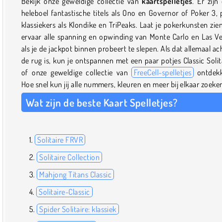
Bekijk onze geweldige collectie van
kaartspelletjes
. Er zijn
heleboel fantastische titels als Ono en Governor of Poker 3, 
klassiekers als Klondike en TriPeaks. Laat je pokerkunsten zie
ervaar alle spanning en opwinding van Monte Carlo en Las V
als je de jackpot binnen probeert te slepen. Als dat allemaal ac
de rug is, kun je ontspannen met een paar potjes Classic Solit
of onze geweldige collectie van
FreeCell-spelletjes
ontdekk
Hoe snel kun jij alle nummers, kleuren en meer bij elkaar zoeke
Wat zijn de beste Kaart Spelletjes?
Solitaire FRVR
Solitaire Collection
Mahjong Titans Classic
Solitaire-Classic
Spider Solitaire: klassiek