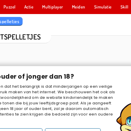
Puzzel
Actie
Multiplayer
Meiden
Simulatie
Skill
spelletjes
TSPELLETJES
ouder of jonger dan 18?
en dat het belangrijk is dat minderjarigen op een veilige
ruik maken van het internet. We beschouwen het ook als
woordelijkheid om de website kindvriendelijk te maken
lassic
Solitaire-Classic
Spider Solitaire: klassiek
Mahjong sol
e tonen die bij jouw leeftijdsgroep past. Als je aangeeft
geen 18 jaar of ouder bent, zal je daarom automatisch
enties te zien krijgen die bedoeld zijn voor een oudere