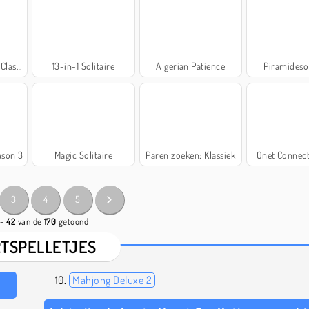
assic
13-in-1 Solitaire
Algerian Patience
Piramidesol
ason 3
Magic Solitaire
Paren zoeken: Klassiek
Onet Connect
3
4
5
 - 42
van de
170
getoond
TSPELLETJES
Mahjong Deluxe 2