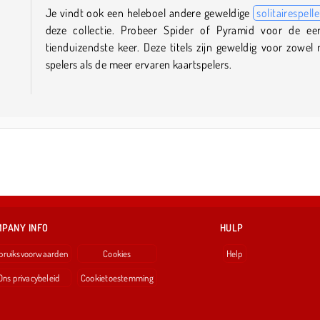
Je vindt ook een heleboel andere geweldige
solitairespelle
deze collectie. Probeer Spider of Pyramid voor de ee
tienduizendste keer. Deze titels zijn geweldig voor zowel
spelers als de meer ervaren kaartspelers.
PANY INFO
HULP
bruiksvoorwaarden
Cookies
Help
Ons privacybeleid
Cookietoestemming