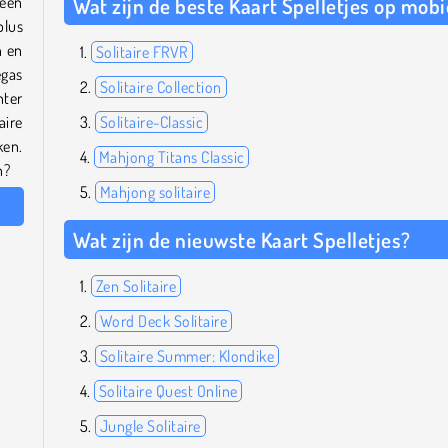
 een
Wat zijn de beste Kaart Spelletjes op mobi
plus
n en
Solitaire FRVR
egas
Solitaire Collection
hter
aire
Solitaire-Classic
en.
Mahjong Titans Classic
n?
Mahjong solitaire
Wat zijn de nieuwste Kaart Spelletjes?
Zen Solitaire
Word Deck Solitaire
Solitaire Summer: Klondike
Solitaire Quest Online
Jungle Solitaire