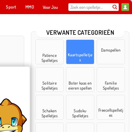
Sport
MMO
Voor Jou
VERWANTE CATEGORIEËN
Damspellen
Kaartspelletje
Patience
s
Spelletjes
Solitaire
Boter kaas en
Familie
Spelletjes
eieren spellen
Spelletjes
itaire
Freecellspelletj
Schaken
Sudoku
es
Spelletjes
Spelletjes