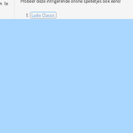
Probeer deze intrigerende online spelletjes ook eens!
n te
Ludo Classic
Kris Mahjong: Classic
Microsoft: Solitaire Collection
l te
Classic Pinball
gorde
 elke
Wie is de maker?
Spider Solitaire is gemaakt door Famobi.
e
Populair
Single-player
PANY INFO
HULP