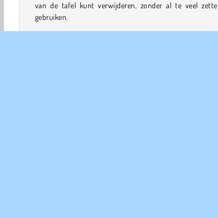
van de tafel kunt verwijderen, zonder al te veel zette
gebruiken.
Hoe speel je Spider Solitaire?
Het doel van Spider Solitaire is alle kaarten van tafe
verwijderen door ze op stapels te leggen in aflopende vol
van koning tot aas. Maar kijk uit! Je verliest een punt voor
zet in dit
patiencespelletje
.
Spelbediening
Bord & Kaart
Patience
Kaart
HTML5
Mobiel
COM