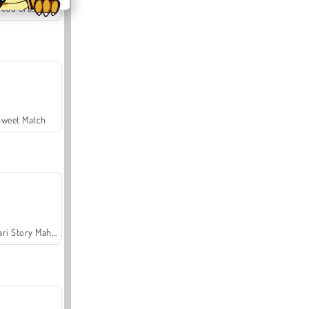
Offroad Crash Climber 4X4
Sweet Match
Safari Story Mahjong