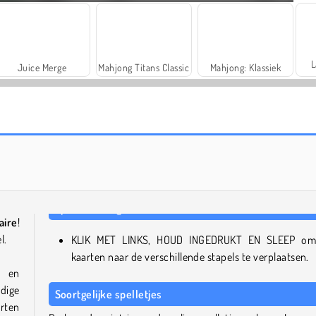
L
Juice Merge
Mahjong Titans Classic
Mahjong: Klassiek
Unblock It Atlantis
Park Me
aire
!
l.
KLIK MET LINKS, HOUD INGEDRUKT EN SLEEP om
kaarten naar de verschillende stapels te verplaatsen.
n en
dige
Soortgelijke spelletjes
arten