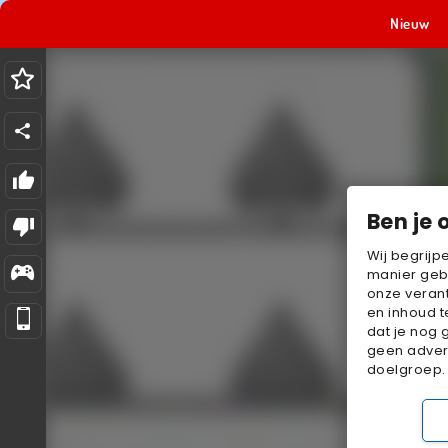
Nieuw
Ben je 
Wij begrijp
manier geb
onze verant
en inhoud t
dat je nog 
geen advert
doelgroep.