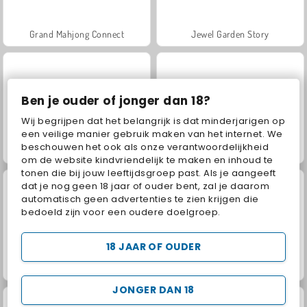
Grand Mahjong Connect
Jewel Garden Story
Ben je ouder of jonger dan 18?
Wij begrijpen dat het belangrijk is dat minderjarigen op
een veilige manier gebruik maken van het internet. We
beschouwen het ook als onze verantwoordelijkheid
Juice Merge
Scala 40
om de website kindvriendelijk te maken en inhoud te
tonen die bij jouw leeftijdsgroep past. Als je aangeeft
dat je nog geen 18 jaar of ouder bent, zal je daarom
automatisch geen advertenties te zien krijgen die
bedoeld zijn voor een oudere doelgroep.
18 JAAR OF OUDER
Mahjong: Klassiek
Mahjong Titans Classic
JONGER DAN 18