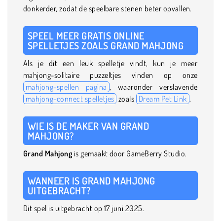
donkerder, zodat de speelbare stenen beter opvallen.
SPEEL MEER GRATIS ONLINE
SPELLETJES ZOALS GRAND MAHJONG
Als je dit een leuk spelletje vindt, kun je meer
mahjong-solitaire puzzeltjes vinden op onze
mahjong-spellen pagina
, waaronder verslavende
mahjong-connect spelletjes
zoals
Dream Pet Link
.
WIE IS DE MAKER VAN GRAND
MAHJONG?
Grand Mahjong
is gemaakt door GameBerry Studio.
WANNEER IS GRAND MAHJONG
UITGEBRACHT?
Dit spel is uitgebracht op 17 juni 2025.