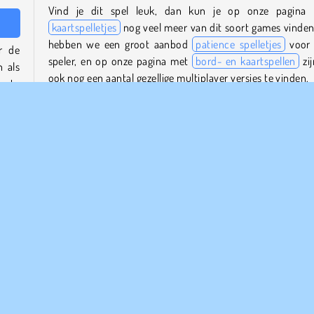
Vind je dit spel leuk, dan kun je op onze pagina
kaartspelletjes
nog veel meer van dit soort games vinden
hebben we een groot aanbod
patience spelletjes
voor
r de
speler, en op onze pagina met
bord- en kaartspellen
zij
n als
ook nog een aantal gezellige multiplayer versies te vinden.
nste
Wie is de maker van Magic Solitaire?
 weg
Magic Solitaire
is gemaakt door Rainbow Games.
raad
Wanneer werd Magic Solitaire uitgebracht?
Dit spel kwam uit op 29 augustus 2024.
 die
t ook
HTML5
Mobiele
Populair
Puzzel
Single-player
S