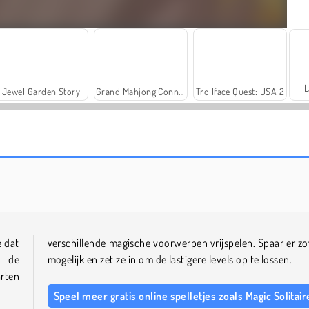
L
Jewel Garden Story
Grand Mahjong Connect
Trollface Quest: USA 2
Winter Solitaire Tripeaks
Family Relics
e dat
verschillende magische voorwerpen vrijspelen. Spaar er zo
s de
mogelijk en zet ze in om de lastigere levels op te lossen.
arten
Speel meer gratis online spelletjes zoals Magic Solitair