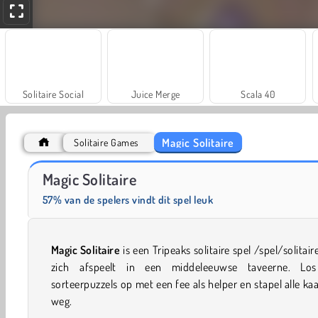
Solitaire Social
Juice Merge
Scala 40
Magic Solitaire
Solitaire Games
Masha and the Bear: Meadows
Solitaire Mahjong Classic
Magic Solitaire
57% van de spelers vindt dit spel leuk
Magic Solitaire
is een Tripeaks solitaire spel /spel/solitair
zich afspeelt in een middeleeuwse taveerne. Lo
sorteerpuzzels op met een fee als helper en stapel alle ka
weg.