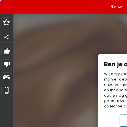
Nieuw
Ben je 
Wij begrijp
manier geb
onze verant
en inhoud t
dat je nog 
geen advert
doelgroep.