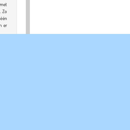
 met
. Zo
 één
n er
olitaire