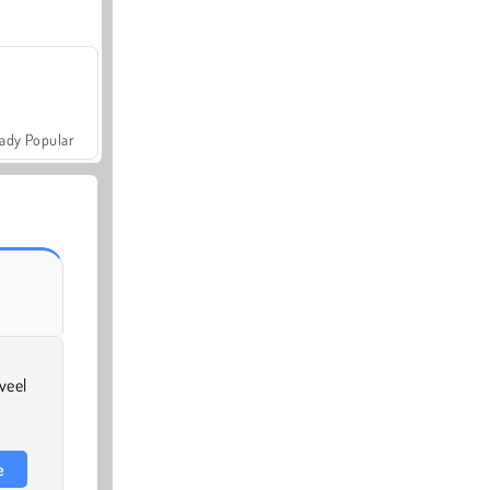
ady Popular
veel
e