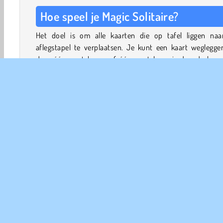
Hoe speel je Magic Solitaire?
Het doel is om alle kaarten die op tafel liggen naa
aflegstapel te verplaatsen. Je kunt een kaart weglegge
deze één punt hoger of één punt lager is dan de bove
kaart op de aflegstapel.
Als je meerdere kaarten in een ononderbroken reeks
speelt, worden er extra kaarten toegevoegd aan je voor
reservekaarten.
Als je geen combinaties meer kunt maken met de kaarten
op tafel liggen, kun je een reservekaart trekken. Je kun
Avontuur
Patience
Kaart
Fantasie Spelletjes