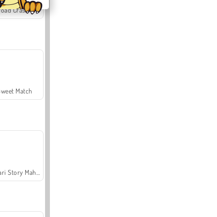
Offroad Crash Climber 4X4
Sweet Match
Safari Story Mahjong