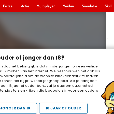
Puzzel
Actie
Multiplayer
Meiden
Simulatie
Skill
ouder of jonger dan 18?
en dat het belangrijk is dat minderjarigen op een veilige
ruik maken van het internet. We beschouwen het ook als
woordelijkheid om de website kindvriendelijk te maken
e tonen die bij jouw leeftijdsgroep past. Als je aangeeft
geen 18 jaar of ouder bent, zal je daarom automatisch
enties te zien krijgen die bedoeld zijn voor een oudere
JONGER DAN 18
18 JAAR OF OUDER