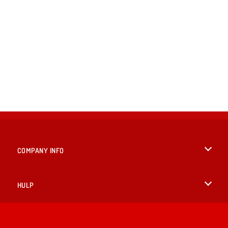
COMPANY INFO
Gebruiksvoorwaarden
HULP
Ons privacybeleid
Help
TALEN