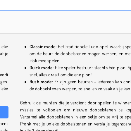
Trollface Quest: USA 2
Royal Story
sieke
Classic mode
: Het traditionele Ludo-spel, waarbij spe
at je
om de beurt de dobbelstenen mogen werpen, en me
klok mee spelen.
Quick mode
: Elke speler bestuurt slechts één pion. S
modi
snel, alles draait om die ene pion!
gen.
Rush mode
: Er zijn geen beurten - iedereen kan con
ieke
de dobbelstenen werpen, zo snel en zo vaak als je kan
Gebruik de munten die je verdient door spellen te winne
missies te voltooien om nieuwe dobbelstenen te ko
Verzamel alle dobbelstenen in een setje om ze vrij te spe
 bent
Pronk met je unieke dobbelstenen en versla je tegenstan
je de
in alle 3 de spelmodi!