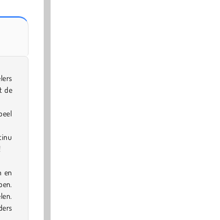
lers
t de
peel
tinu
!
n en
pen.
len.
ders