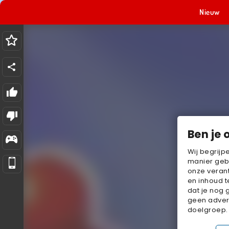
Nieuw
Ben je 
Wij begrijp
manier geb
onze verant
en inhoud t
dat je nog 
geen advert
doelgroep.