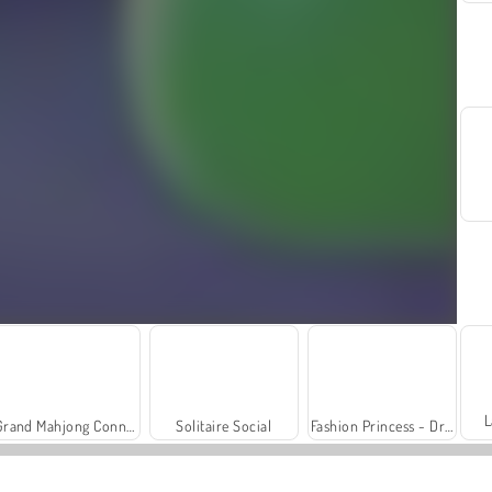
L
Grand Mahjong Connect
Solitaire Social
Fashion Princess - Dress Up for Girls