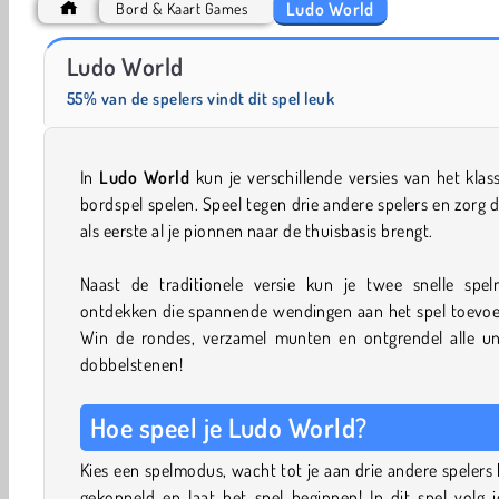
Ludo World
Bord & Kaart Games
Masha and the Bear: Meadows
Farm Merge Valley
Ludo World
55% van de spelers vindt dit spel leuk
In
Ludo World
kun je verschillende versies van het klas
bordspel spelen. Speel tegen drie andere spelers en zorg d
als eerste al je pionnen naar de thuisbasis brengt.
Naast de traditionele versie kun je twee snelle spel
ontdekken die spannende wendingen aan het spel toevoe
Win de rondes, verzamel munten en ontgrendel alle un
dobbelstenen!
Hoe speel je Ludo World?
Kies een spelmodus, wacht tot je aan drie andere spelers
gekoppeld en laat het spel beginnen! In dit spel volg 