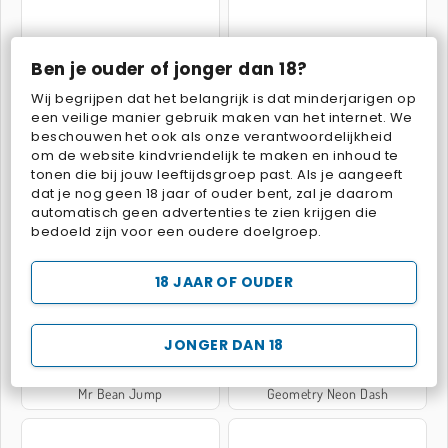
Ben je ouder of jonger dan 18?
Tomb Runner
My Dolphin Show 5
Wij begrijpen dat het belangrijk is dat minderjarigen op
een veilige manier gebruik maken van het internet. We
beschouwen het ook als onze verantwoordelijkheid
om de website kindvriendelijk te maken en inhoud te
tonen die bij jouw leeftijdsgroep past. Als je aangeeft
dat je nog geen 18 jaar of ouder bent, zal je daarom
automatisch geen advertenties te zien krijgen die
bedoeld zijn voor een oudere doelgroep.
Kawaii Jump
Bouncy Race 3D
18 JAAR OF OUDER
JONGER DAN 18
Mr Bean Jump
Geometry Neon Dash