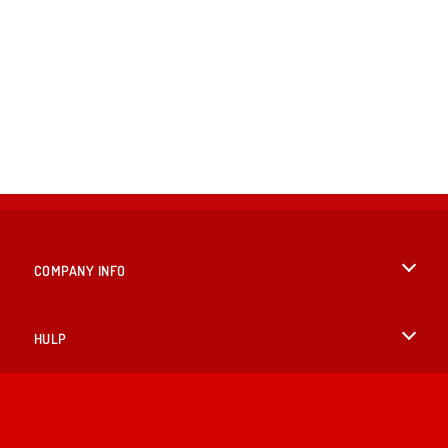
COMPANY INFO
Gebruiksvoorwaarden
HULP
Ons privacybeleid
Help
TALEN
Cookies