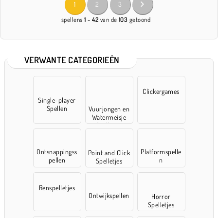
1
2
3
spellens
1 - 42
van de
103
getoond
VERWANTE CATEGORIEËN
Clickergames
Single-player
Spellen
Vuurjongen en
Watermeisje
Spelletjes
Ontsnappingss
Platformspelle
Point and Click
pellen
n
Spelletjes
Renspelletjes
Ontwijkspellen
Horror
Spelletjes