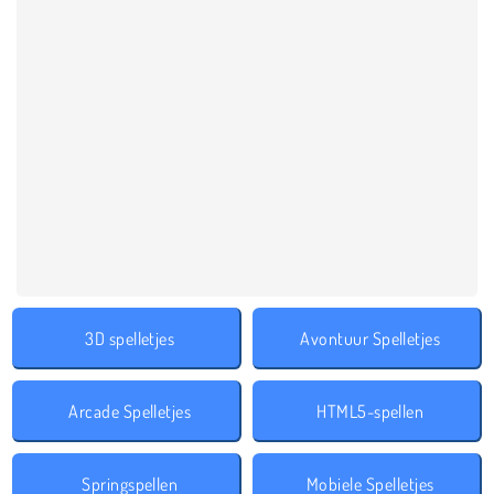
3D spelletjes
Avontuur Spelletjes
Arcade Spelletjes
HTML5-spellen
Springspellen
Mobiele Spelletjes