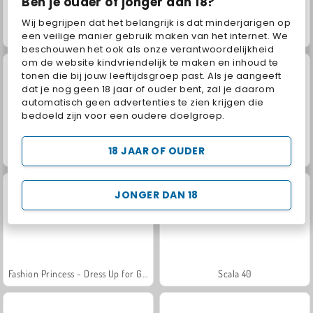
Ben je ouder of jonger dan 18?
Wij begrijpen dat het belangrijk is dat minderjarigen op
Obby Highest Jump Ever
Masha and the Bear: Meadows
een veilige manier gebruik maken van het internet. We
beschouwen het ook als onze verantwoordelijkheid
om de website kindvriendelijk te maken en inhoud te
tonen die bij jouw leeftijdsgroep past. Als je aangeeft
dat je nog geen 18 jaar of ouder bent, zal je daarom
automatisch geen advertenties te zien krijgen die
bedoeld zijn voor een oudere doelgroep.
18 JAAR OF OUDER
Juice Merge
Jewel Garden Story
JONGER DAN 18
Fashion Princess - Dress Up for Girls
Scala 40