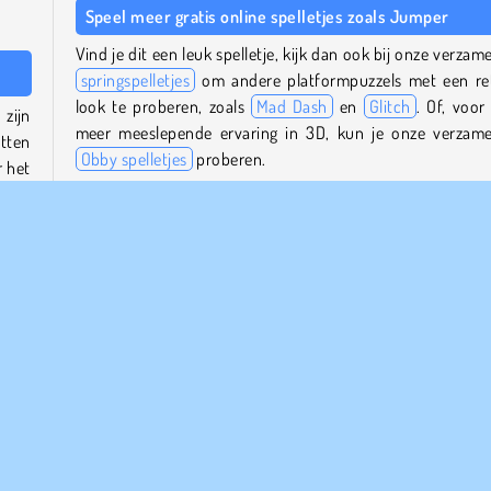
Speel meer gratis online spelletjes zoals Jumper
Vind je dit een leuk spelletje, kijk dan ook bij onze verzame
springspelletjes
om andere platformpuzzels met een re
look te proberen, zoals
Mad Dash
en
Glitch
. Of, voor
zijn
meer meeslepende ervaring in 3D, kun je onze verzame
itten
Obby spelletjes
proberen.
r het
en te
Wie is de maker van Jumper?
Jumper
is gemaakt door Playgama.
skins
Wanneer is Jumper uitgebracht?
Dit spel is uitgebracht op 13 oktober 2025.
 weer
eller
gste