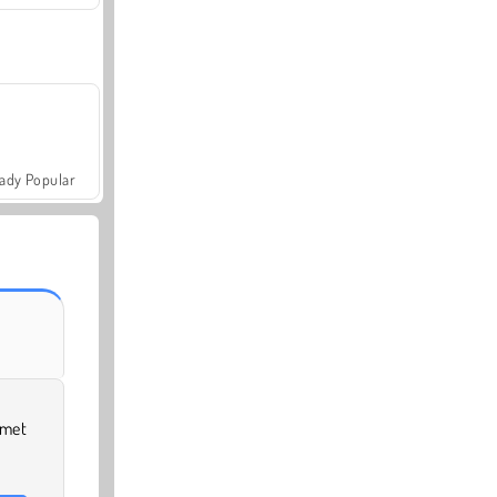
ady Popular
 met