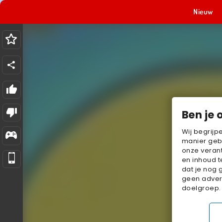
Nieuw
Ben je 
Wij begrijp
manier geb
onze verant
en inhoud t
dat je nog 
geen advert
doelgroep.