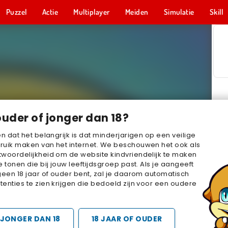
Puzzel
Actie
Multiplayer
Meiden
Simulatie
Skill
ouder of jonger dan 18?
en dat het belangrijk is dat minderjarigen op een veilige
ruik maken van het internet. We beschouwen het ook als
woordelijkheid om de website kindvriendelijk te maken
e tonen die bij jouw leeftijdsgroep past. Als je aangeeft
geen 18 jaar of ouder bent, zal je daarom automatisch
enties te zien krijgen die bedoeld zijn voor een oudere
JONGER DAN 18
18 JAAR OF OUDER