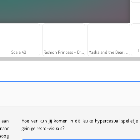
L
Scala 40
Fashion Princess - Dress Up for Girls
Masha and the Bear: Meadows
Solitaire Social
Trollface Quest: USA 2
n aan
Hoe ver kun jij komen in dit leuke hypercasual spelletje
naar
geinige retro-visuals?
 hoog