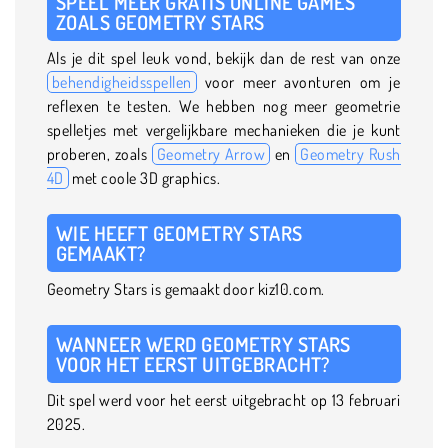
SPEEL MEER GRATIS ONLINE GAMES
ZOALS GEOMETRY STARS
Als je dit spel leuk vond, bekijk dan de rest van onze
behendigheidsspellen
voor meer avonturen om je
reflexen te testen. We hebben nog meer geometrie
spelletjes met vergelijkbare mechanieken die je kunt
proberen, zoals
Geometry Arrow
en
Geometry Rush
4D
met coole 3D graphics.
WIE HEEFT GEOMETRY STARS
GEMAAKT?
Geometry Stars is gemaakt door kiz10.com.
WANNEER WERD GEOMETRY STARS
VOOR HET EERST UITGEBRACHT?
Dit spel werd voor het eerst uitgebracht op 13 februari
2025.