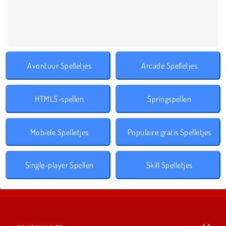
Avontuur Spelletjes
Arcade Spelletjes
HTML5-spellen
Springspellen
Mobiele Spelletjes
Populaire gratis Spelletjes
Single-player Spellen
Skill Spelletjes