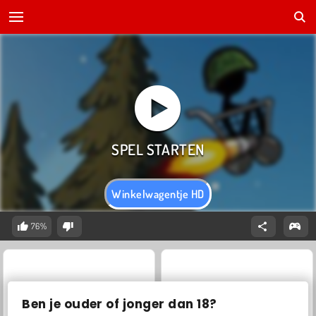
Winkelwagentje HD
76%
Ben je ouder of jonger dan 18?