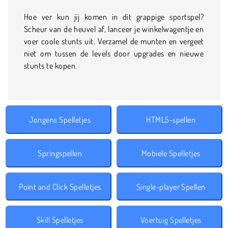
Hoe ver kun jij komen in dit grappige sportspel?
Scheur van de heuvel af, lanceer je winkelwagentje en
voer coole stunts uit. Verzamel de munten en vergeet
niet om tussen de levels door upgrades en nieuwe
stunts te kopen.
Jongens Spelletjes
HTML5-spellen
Springspellen
Mobiele Spelletjes
Point and Click Spelletjes
Single-player Spellen
Skill Spelletjes
Voertuig Spelletjes