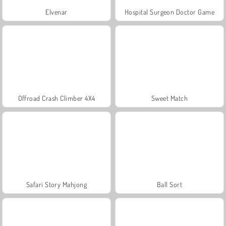
Elvenar
Hospital Surgeon Doctor Game
Offroad Crash Climber 4X4
Sweet Match
Safari Story Mahjong
Ball Sort