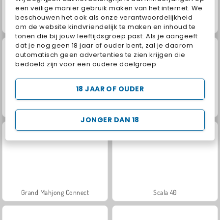
een veilige manier gebruik maken van het internet. We
beschouwen het ook als onze verantwoordelijkheid
Trollface Quest: USA 2
Jewel Garden Story
om de website kindvriendelijk te maken en inhoud te
tonen die bij jouw leeftijdsgroep past. Als je aangeeft
dat je nog geen 18 jaar of ouder bent, zal je daarom
automatisch geen advertenties te zien krijgen die
bedoeld zijn voor een oudere doelgroep.
18 JAAR OF OUDER
Masha and the Bear: Meadows
Juice Merge
JONGER DAN 18
Grand Mahjong Connect
Scala 40