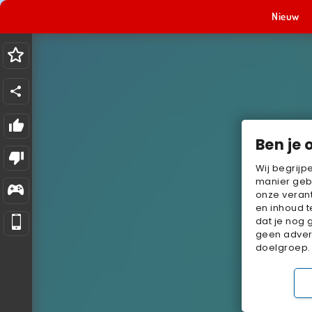
Nieuw
Ben je 
Wij begrijp
manier geb
onze verant
en inhoud t
dat je nog 
geen advert
doelgroep.