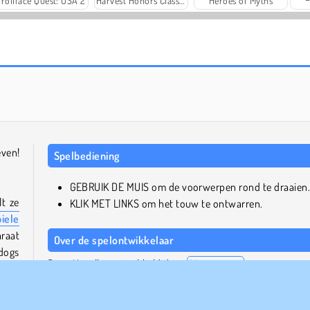
Trollface Quest: USA 2
Harvest Honors Classic
Heroes of Myths
Rummy World
Scala 40
ven!
Spelbediening
GEBRUIK DE MUIS om de voorwerpen rond te draaien
lt ze
KLIK MET LINKS om het touw te ontwarren.
iele
araat
Over de spelontwikkelaar
dogs
Rope Unroll is ontwikkeld door
Vseigru.net
.
paar