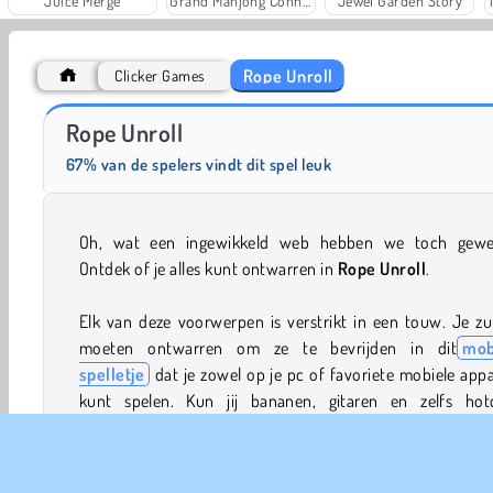
Juice Merge
Grand Mahjong Connect
Jewel Garden Story
Rope Unroll
Clicker Games
Masha and the Bear: Meadows
Royal Story
Rope Unroll
67% van de spelers vindt dit spel leuk
Oh, wat een ingewikkeld web hebben we toch gewe
Ontdek of je alles kunt ontwarren in
Rope Unroll
.
Elk van deze voorwerpen is verstrikt in een touw. Je zu
moeten ontwarren om ze te bevrijden in dit
mob
spelletje
dat je zowel op je pc of favoriete mobiele app
kunt spelen. Kun jij bananen, gitaren en zelfs hot
ontwarren in al deze geweldige en vermakelijke levels?
Happy Glass 2
en
Super Stacker 2
zijn nog een 