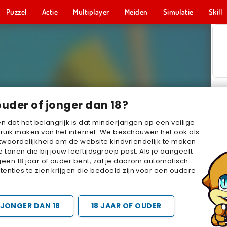
Puzzel
Actie
Multiplayer
Meiden
Simulatie
Skill
ouder of jonger dan 18?
en dat het belangrijk is dat minderjarigen op een veilige
ruik maken van het internet. We beschouwen het ook als
woordelijkheid om de website kindvriendelijk te maken
e tonen die bij jouw leeftijdsgroep past. Als je aangeeft
geen 18 jaar of ouder bent, zal je daarom automatisch
enties te zien krijgen die bedoeld zijn voor een oudere
JONGER DAN 18
18 JAAR OF OUDER