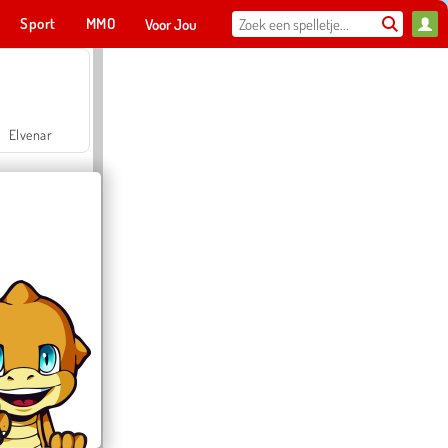
Sport
MMO
Voor Jou
Elvenar
Hospital Surgeon Doctor Game
Offroad Crash Climber 4X4