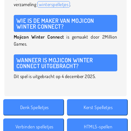
verzameling
winterspelletjes
.
WIE IS DE MAKER VAN MOJICON
WINTER CONNECT?
Mojicon Winter Connect
is gemaakt door 2Million
Games.
WANNEER IS MOJICON WINTER
CONNECT UITGEBRACHT?
Dit spel is uitgebracht op 4 december 2025.
Denk Spelletjes
Kerst Spelletjes
Verbinden spelletjes
HTML5-spellen