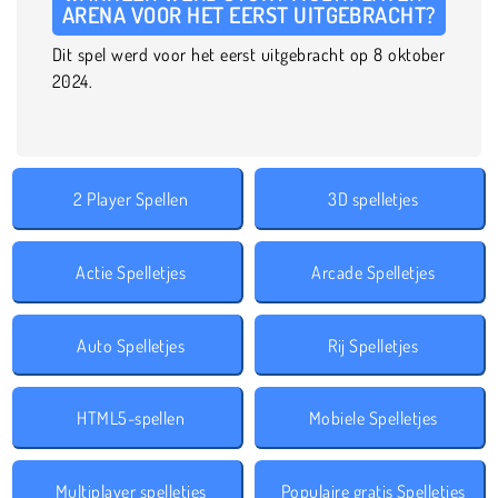
ARENA VOOR HET EERST UITGEBRACHT?
Dit spel werd voor het eerst uitgebracht op 8 oktober
2024.
2 Player Spellen
3D spelletjes
Actie Spelletjes
Arcade Spelletjes
Auto Spelletjes
Rij Spelletjes
HTML5-spellen
Mobiele Spelletjes
Multiplayer spelletjes
Populaire gratis Spelletjes