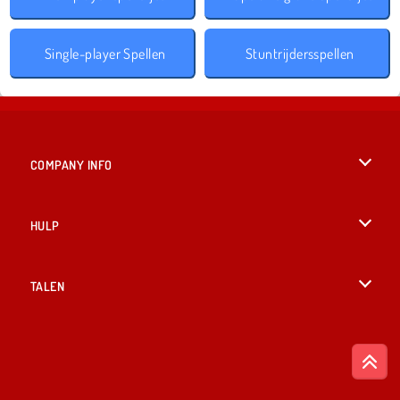
Single-player Spellen
Stuntrijdersspellen
COMPANY INFO
Gebruiksvoorwaarden
HULP
Ons privacybeleid
Help
TALEN
Cookies
English
Cookietoestemming
British English