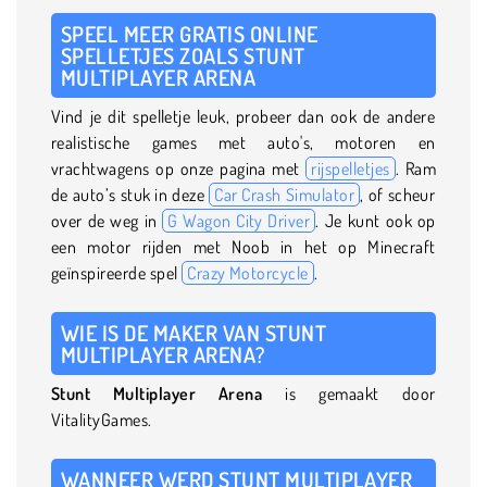
SPEEL MEER GRATIS ONLINE
SPELLETJES ZOALS STUNT
MULTIPLAYER ARENA
Vind je dit spelletje leuk, probeer dan ook de andere
realistische games met auto's, motoren en
vrachtwagens op onze pagina met
rijspelletjes
. Ram
de auto’s stuk in deze
Car Crash Simulator
, of scheur
over de weg in
G Wagon City Driver
. Je kunt ook op
een motor rijden met Noob in het op Minecraft
geïnspireerde spel
Crazy Motorcycle
.
WIE IS DE MAKER VAN STUNT
MULTIPLAYER ARENA?
Stunt Multiplayer Arena
is gemaakt door
VitalityGames.
WANNEER WERD STUNT MULTIPLAYER