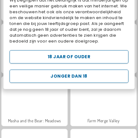
Wij begrijpen dat het belangrijk is dat minderjarigen op
een veilige manier gebruik maken van het internet. We
beschouwen het ook als onze verantwoordelijkheid
Scala 40
Juice Merge
om de website kindvriendelijk te maken en inhoud te
tonen die bij jouw leeftijdsgroep past. Als je aangeeft
dat je nog geen 18 jaar of ouder bent, zal je daarom
automatisch geen advertenties te zien krijgen die
bedoeld zijn voor een oudere doelgroep.
18 JAAR OF OUDER
Grand Mahjong Connect
Jewel Garden Story
JONGER DAN 18
Masha and the Bear: Meadows
Farm Merge Valley