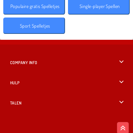
Populaire gratis Spelletjes
Single-player Spellen
Sport Spelletjes
COMPANY INFO
Gebruiksvoorwaarden
HULP
Ons privacybeleid
Help
TALEN
Cookies
English
Cookietoestemming