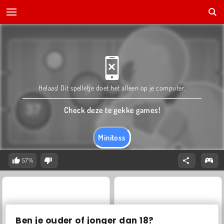
Helaas! Dit spelletje doet het alleen op je computer.
Check deze te gekke games!
Minitoss
57%
Ben je ouder of jonger dan 18?