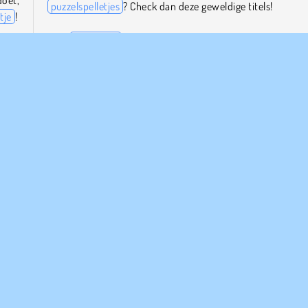
doet,
puzzelspelletjes
? Check dan deze geweldige titels!
tje
!
Color Spin
Slotomania
Governor of Poker 3
s te
 aan
Wie is de maker?
Robuxs Spin Wheel is gemaakt door Yaine.
Skill
Speelautomaten
PANY INFO
HULP