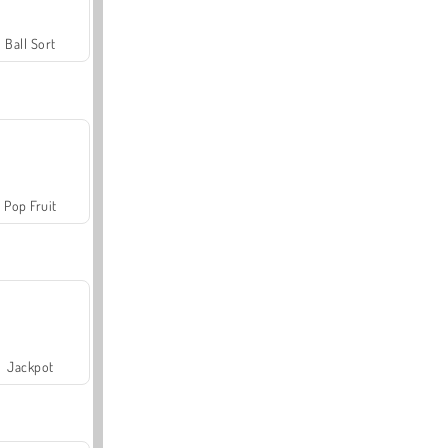
Ball Sort
Pop Fruit
Jackpot