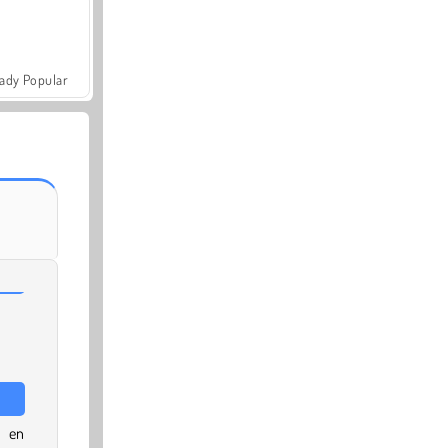
ady Popular
s en