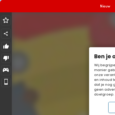
Nieuw
Ben je 
Wij begrijp
manier geb
onze verant
en inhoud t
dat je nog 
geen advert
doelgroep.