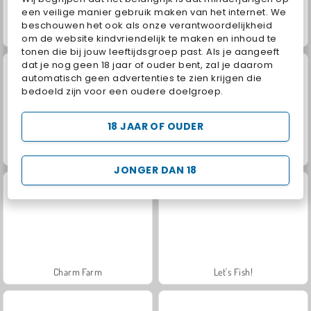
een veilige manier gebruik maken van het internet. We
beschouwen het ook als onze verantwoordelijkheid
Juice Merge
Royal Story
om de website kindvriendelijk te maken en inhoud te
tonen die bij jouw leeftijdsgroep past. Als je aangeeft
dat je nog geen 18 jaar of ouder bent, zal je daarom
automatisch geen advertenties te zien krijgen die
bedoeld zijn voor een oudere doelgroep.
18 JAAR OF OUDER
Rummy World
Scala 40
JONGER DAN 18
Charm Farm
Let's Fish!