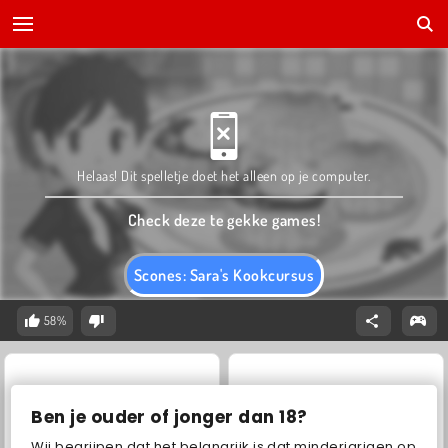
Helaas! Dit spelletje doet het alleen op je computer.
Check deze te gekke games!
Scones: Sara's Kookcursus
58%
Ben je ouder of jonger dan 18?
Wij begrijpen dat het belangrijk is dat minderjarigen op