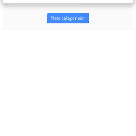
Meer categorieën