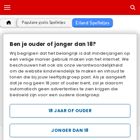
Eiland Spelletjes
Populaire gratis Spelletjes
Ben je ouder of jonger dan 18?
EILAND SPELLETJES
Wij begrijpen dat het belangrijk is dat minderjarigen op
een veilige manier gebruik maken van het internet. We
POPULAIRE GRATIS SPELLETJES
beschouwen het ook als onze verantwoordelijkheid
om de website kindvriendelijk te maken en inhoud te
tonen die bij jouw leeftijdsgroep past. Als je aangeeft
dat je nog geen 18 jaar of ouder bent, zal je daarom
automatisch geen advertenties te zien krijgen die
bedoeld zijn voor een oudere doelgroep.
18 JAAR OF OUDER
Island Survival 3D
JONGER DAN 18
VERWANTE CATEGORIEËN