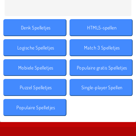
Denk Spelletjes
HTML5-spellen
Logische Spelletjes
Match 3 Spelletjes
Mobiele Spelletjes
Populaire gratis Spelletjes
Puzzel Spelletjes
Single-player Spellen
Populaire Spelletjes