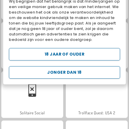
Wij begrijpen dat het belangrijk is dat minderjarigen op
een veilige manier gebruik maken van het internet. We
beschouwen het ook als onze verantwoordelijkheid
Grand Mahjong Connect
Jewel Garden Story
om de website kindvriendelijk te maken en inhoud te
tonen die bij jouw leeftijdsgroep past. Als je aangeeft
dat je nog geen 18 jaar of ouder bent, zal je daarom
automatisch geen advertenties te zien krijgen die
bedoeld zijn voor een oudere doelgroep.
18 JAAR OF OUDER
Juice Merge
Scala 40
JONGER DAN 18
Solitaire Social
Trollface Quest: USA 2