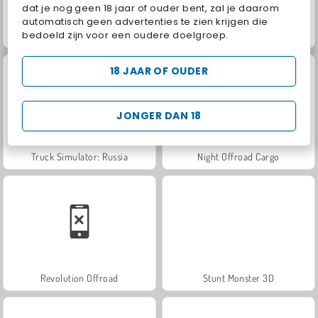
dat je nog geen 18 jaar of ouder bent, zal je daarom
automatisch geen advertenties te zien krijgen die
bedoeld zijn voor een oudere doelgroep.
Match Arena Multiplayer
US Army Vehicle Transporter Truck
18 JAAR OF OUDER
JONGER DAN 18
Truck Simulator: Russia
Night Offroad Cargo
Revolution Offroad
Stunt Monster 3D