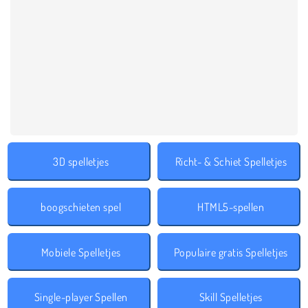
3D spelletjes
Richt- & Schiet Spelletjes
boogschieten spel
HTML5-spellen
Mobiele Spelletjes
Populaire gratis Spelletjes
Single-player Spellen
Skill Spelletjes