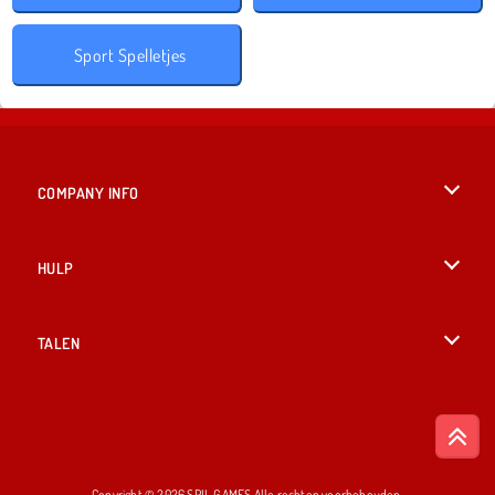
Sport Spelletjes
COMPANY INFO
Gebruiksvoorwaarden
HULP
Ons privacybeleid
Help
TALEN
Cookies
English
Cookietoestemming
British English
Copyright © 2026 SPIL GAMES Alle rechten voorbehouden.