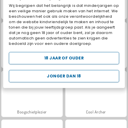
Wij begrijpen dat het belangrijk is dat minderjarigen op
een veilige manier gebruik maken van het internet. We
Match Arena Multiplayer
Archery
beschouwen het ook als onze verantwoordelijkheid
om de website kindvriendelijk te maken en inhoud te
tonen die bij jouw leeftijdsgroep past. Als je aangeeft
dat je nog geen 18 jaar of ouder bent, zal je daarom
automatisch geen advertenties te zien krijgen die
bedoeld zijn voor een oudere doelgroep.
18 JAAR OF OUDER
Archerry
Archery World Tour
JONGER DAN 18
Boogschietplezier
Cool Archer