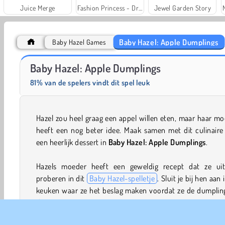
Juice Merge
Fashion Princess - Dress Up for Girls
Jewel Garden Story
Baby Hazel: Apple Dumplings
Baby Hazel Games
Grand Mahjong Connect
Royal Story
Baby Hazel: Apple Dumplings
81% van de spelers vindt dit spel leuk
Hazel zou heel graag een appel willen eten, maar haar m
heeft een nog beter idee. Maak samen met dit culinaire
een heerlijk dessert in
Baby Hazel: Apple Dumplings
.
Hazels moeder heeft een geweldig recept dat ze uit
proberen in dit
Baby Hazel-spelletje
. Sluit je bij hen aan 
keuken waar ze het beslag maken voordat ze de dumpling
de oven zetten.