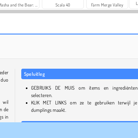
L
Masha and the Bear: Meadows
Scala 40
Farm Merge Valley
Solitaire Social
Trollface Quest: USA 2
oeder
Speluitleg
 duo
GEBRUIKS DE MUIS om items en ingrediënten
selecteren.
 wil
KLIK MET LINKS om ze te gebruiken terwijl j
in de
dumplings maakt.
s in
Wie is de maker?
Baby Hazel: Apple Dumplings is gemaakt door A