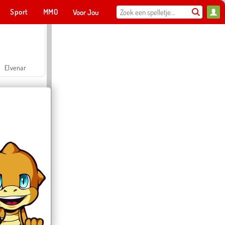
Sport
MMO
Voor Jou
Elvenar
Hospital Surgeon Doctor Game
Offroad Crash Climber 4X4