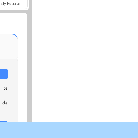
ady Popular
 te
e de
xis