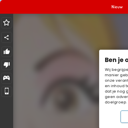
Nieuw
Ben je 
Wij begrijp
manier geb
onze verant
en inhoud t
dat je nog 
geen advert
doelgroep.