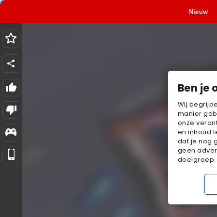
Nieuw
Ben je 
Wij begrijp
manier geb
onze verant
en inhoud t
dat je nog 
geen advert
doelgroep.