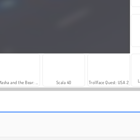
L
Masha and the Bear: Meadows
Scala 40
Trollface Quest: USA 2
Solitaire Social
Harvest Honors Classic