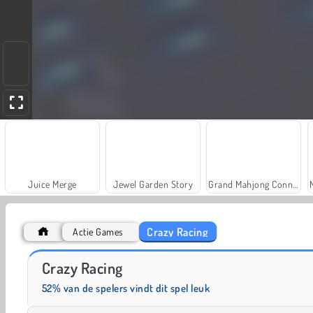
Juice Merge
Jewel Garden Story
Grand Mahjong Connect
Crazy Racing
Actie Games
Fashion Princess - Dress Up for Girls
Farm Merge Valley
Crazy Racing
52% van de spelers vindt dit spel leuk