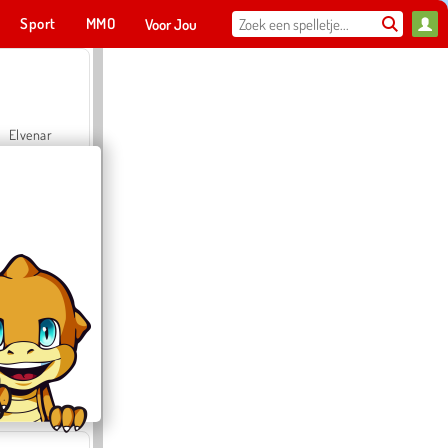
Sport
MMO
Voor Jou
Elvenar
Hospital Surgeon Doctor Game
Offroad Crash Climber 4X4