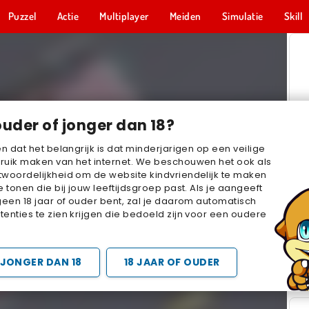
Puzzel
Actie
Multiplayer
Meiden
Simulatie
Skill
ouder of jonger dan 18?
en dat het belangrijk is dat minderjarigen op een veilige
ruik maken van het internet. We beschouwen het ook als
woordelijkheid om de website kindvriendelijk te maken
e tonen die bij jouw leeftijdsgroep past. Als je aangeeft
geen 18 jaar of ouder bent, zal je daarom automatisch
enties te zien krijgen die bedoeld zijn voor een oudere
JONGER DAN 18
18 JAAR OF OUDER